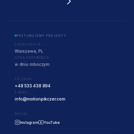
PRZYJMUJEMY PROJEKTY
LOKALIZACJA
Warszawa, PL
CZAS ODPOWIEDZI
w dniu roboczym
TELEFON
+48 533 438 894
E-MAIL
info@motionpikczer.com
SOCIAL
Instagram
YouTube