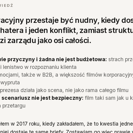
WIEDŹ
racyjny przestaje być nudny, kiedy do
atera i jeden konflikt, zamiast strukt
i zarządu jako osi całości.
ie przyczyny i żadna nie jest budżetowa:
strach pr
i lenistwo w rozpoznaniu klienta
ocjami, także w B2B, a większość filmów korporacyjny
 wypruta
rezesa działa jako scena, nie jako rama całego filmu
scenariusz nie jest bezpieczny:
film taki sam jak u 
 przetargu
ałem w 2017 roku, kiedy zakładałem, że to kwestia jedn
niej dostaję te same briefy. Zostawiam go więc prawie w