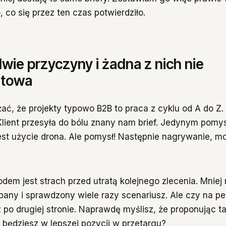
o, co się przez ten czas potwierdziło.
ie przyczyny i żadna z nich nie
etowa
ać, że projekty typowo B2B to praca z cyklu od A do Z.
Klient przesyła do bólu znany nam brief. Jedynym pomy
jest użycie drona. Ale pomysł! Następnie nagrywanie, mo
em jest strach przed utratą kolejnego zlecenia. Mniej 
pany i sprawdzony wiele razy scenariusz. Ale czy na p
 po drugiej stronie. Naprawdę myślisz, że proponując ta
, będziesz w lepszej pozycji w przetargu?