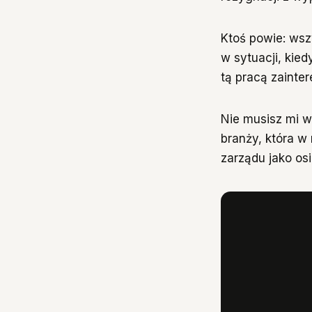
Ktoś powie: wszy
w sytuacji, kie
tą pracą zainte
Nie musisz mi wi
branży, która w
zarządu jako osi