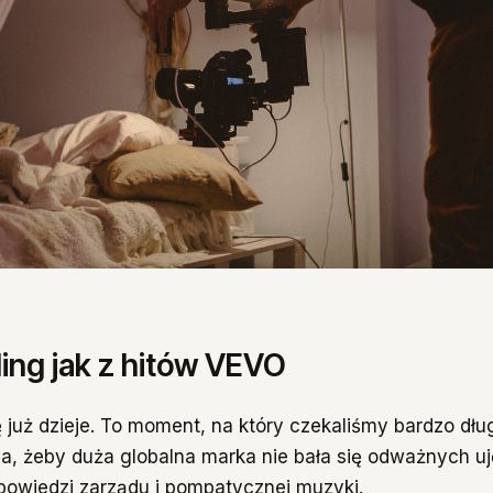
ing jak z hitów VEVO
 już dzieje. To moment, na który czekaliśmy bardzo dług
ba, żeby duża globalna marka nie bała się odważnych uj
powiedzi zarządu i pompatycznej muzyki.