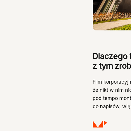
Spis treści
Dlaczego f
Dlaczego film
Nuda ma dwie
z tym zrob
Wszyscy pod
Color grading
Film korporacyjn
Pisałem to w 
że nikt w nim n
Najczęściej 
pod tempo monta
Źródła
do napisów, wię
Nudny film ko