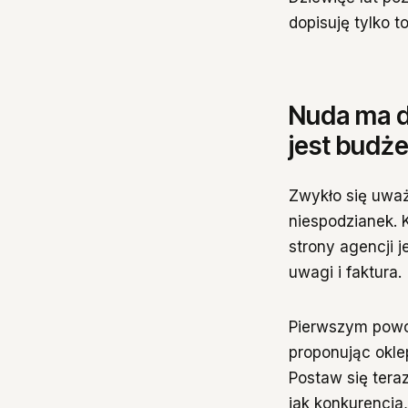
dopisuję tylko t
Nuda ma dw
jest budż
Zwykło się uważ
niespodzianek. 
strony agencji 
uwagi i faktura.
Pierwszym powod
proponując okle
Postaw się teraz
jak konkurencja