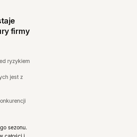
staje
ury firmy
zed ryzykiem
ch jest z
konkurencji
ego sezonu.
 całości i