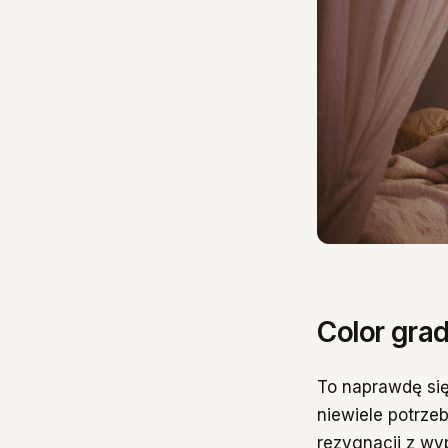
Color grad
To naprawdę się
niewiele potrze
rezygnacji z wy