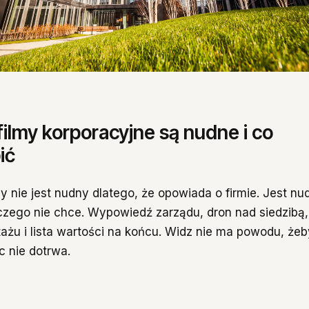
ilmy korporacyjne są nudne i co
y korporacyjne są nudne i co z tym zrobić
 przyczyny i żadna z nich nie jest budżetowa
ić
ążamy za emocjami
 jak z hitów VEVO
y nie jest nudny dlatego, że opowiada o firmie. Jest nu
2017 roku i nic się nie zestarzało
iczego nie chce. Wypowiedź zarządu, dron nad siedzibą
zadawane pytania
żu i lista wartości na końcu. Widz nie ma powodu, że
c nie dotrwa.
rporacyjny kontra film, który pracuje