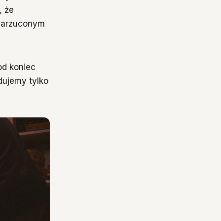
, że
 narzuconym
od koniec
idujemy tylko