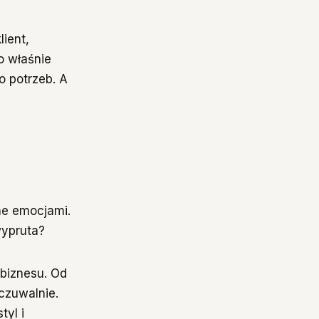
lient,
o właśnie
o potrzeb. A
e emocjami.
wypruta?
 biznesu. Od
czuwalnie.
tyl i