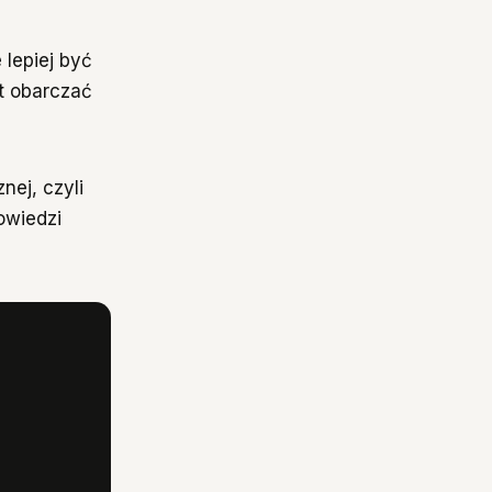
 lepiej być
st obarczać
nej, czyli
owiedzi