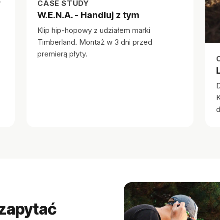
CASE STUDY
W.E.N.A. - Handluj z tym
Klip hip-hopowy z udziałem marki
Timberland. Montaż w 3 dni przed
premierą płyty.
D
K
d
 zapytać