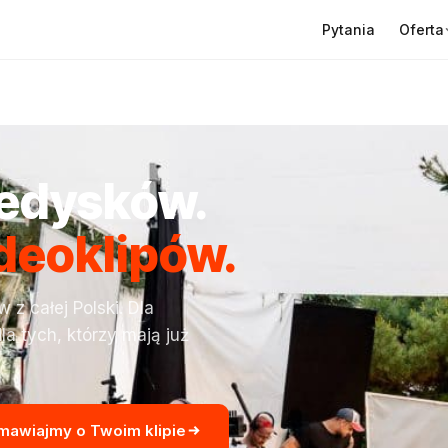
Oferta
Pytania
ledysków.
ideoklipów.
z całej Polski. Dla
la tych, którzy mają już
mawiajmy o Twoim klipie