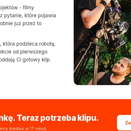
ojektów - filmy
z pytanie, które pojawia
obnie już przez to
ą, która podzleca robotę.
jekcie od pierwszego
oddają Ci gotowy klip.
kę. Teraz potrzeba klipu.
Za
emy średnio w 17 minut.