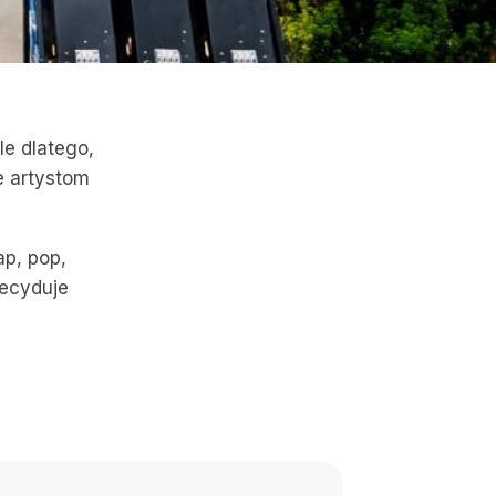
le dlatego,
e artystom
ap, pop,
Decyduje