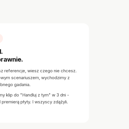
.
prawnie.
 referencje, wiesz czego nie chcesz.
owym scenariuszem, wychodzimy z
ebnego gadania.
y klip do "Handluj z tym" w 3 dni -
 premierą płyty. I wszyscy zdążyli.