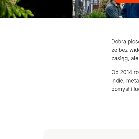
Dobra pios
że bez wid
zasięg, ale
Od 2014 ro
indie, met
pomysł i lu