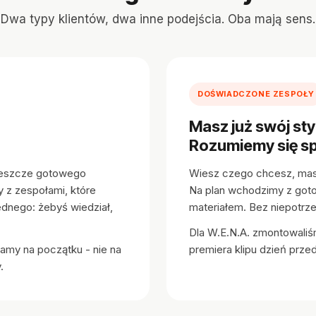
Dwa typy klientów, dwa inne podejścia. Oba mają sens.
DOŚWIADCZONE ZESPOŁY
Masz już swój styl
Rozumiemy się s
jeszcze gotowego
Wiesz czego chcesz, masz
y z zespołami, które
Na plan wchodzimy z got
ednego: żebyś wiedział,
materiałem. Bez niepotrz
Dla W.E.N.A. zmontowaliśm
amy na początku - nie na
premiera klipu dzień przed
.