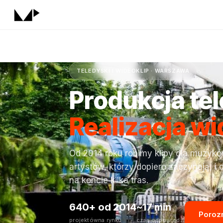
TELEDYSKI I WIDEOKLIP · WARSZAWA
Produkcja te
Realizacja w
Od 2014 roku robimy klipy dla muzyków 
artystów, którzy dopiero zaczynają, i d
na koncie kilka tras.
640+
od 2014
~17 min
Poroz
projektów
na rynku
czas odpowiedzi