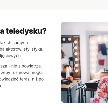
ja teledysku?
 takich samych
zba aktorów, stylistyka,
djęciowych.
za - nie z powietrza.
i, żeby rozmowa mogła
owiedzieć teraz, niż po
m.