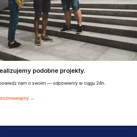
ealizujemy podobne projekty.
powiedz nam o swoim — odpowiemy w ciągu 24h.
orozmawiajmy →