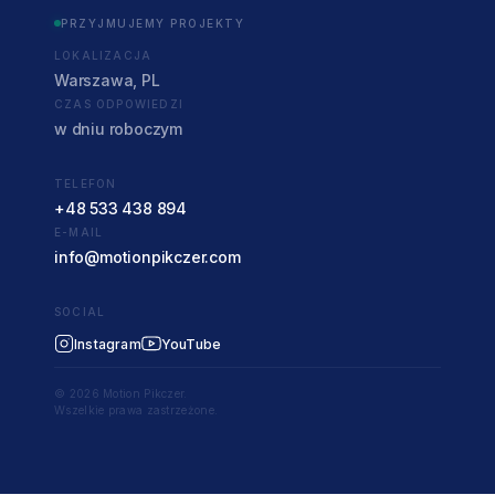
PRZYJMUJEMY PROJEKTY
LOKALIZACJA
Warszawa, PL
CZAS ODPOWIEDZI
w dniu roboczym
TELEFON
+48 533 438 894
E-MAIL
info@motionpikczer.com
SOCIAL
Instagram
YouTube
© 2026 Motion Pikczer.
Wszelkie prawa zastrzeżone.