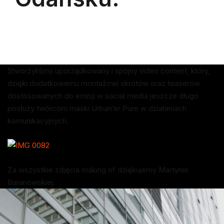
Stworzyliśmy uporządkowany i spójny video content, który,
dzięki dodatkowemu montażowi skrótów oraz teaserów
dostosowanych do emisji w social media jeszcze długo
posłuży twórcom maski Urban’er Pure w działaniach
komunikacyjnych.
Za wszystkie zdjęcia making of dziękujemy Martynie
Baranowskiej.