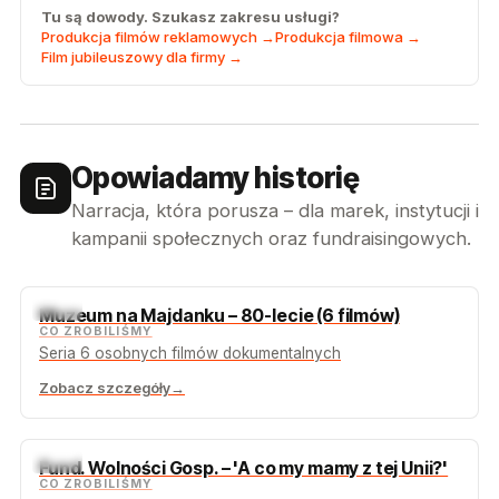
Tu są dowody. Szukasz zakresu usługi?
Produkcja filmów reklamowych →
Produkcja filmowa →
Film jubileuszowy dla firmy →
Opowiadamy historię
Narracja, która porusza – dla marek, instytucji i
kampanii społecznych oraz fundraisingowych.
TOP
Muzeum na Majdanku – 80-lecie (6 filmów)
CO ZROBILIŚMY
Seria 6 osobnych filmów dokumentalnych
Zobacz szczegóły
→
TOP
Fund. Wolności Gosp. – 'A co my mamy z tej Unii?'
CO ZROBILIŚMY