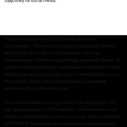
zdjęciowy na social media.
Pracę koncepcyjną zaczęliśmy dużo wcześniej,
opracowując z Klientem szczegółowy scenariusz, klimat i
kolorystykę spotu. Naszą podstawową wytyczną
kolorystyczną i stylistyczną był design opakowań Berani. W
spocie mieliśmy przemycić wyrafinowany minimalizm marki
(kolorystyka klasycznej triady czerń-czerwień-biel) oraz to,
że produkty Berani, prócz funkcjonalności posiadają
niepowtarzalny walor estetyczny.
Spot zrealizowaliśmy w ciągu trzech dni zdjęciowych. Do
ujęć wykorzystany został Steadicam, kran kamerowy oraz
kamera, którą używamy zawsze przy tego typu produkcjach
RED RAVEN. Preprodukcję rozpoczęliśmy od poszukiwań