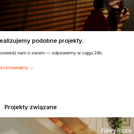
ealizujemy podobne projekty.
powiedz nam o swoim — odpowiemy w ciągu 24h.
orozmawiajmy →
Projekty związane