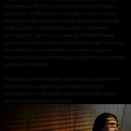
emitowany na YouTubie i witrynach partnetrów Google.
Dodatkowo w trakcie dwóch dni zdjęciowych zrobiliśmy
sesję zdjęciową, dzięki której Klient zbudował cała szatę
graficzną strony internetowej oraz innych materiałów
promocyjnych, jak broszury i katalogi. Materiał filmowy
prócz filmu reklamowego to kilkusekundowe gify na stronę
internetową oraz social media (Facebook, Instagram),
bumpery reklamowe pod kampanie social media oraz banery
pod filmy na YouTube.
Po naszej stronie leżał pełen zakres realizacji materiałów
wchodzących w skład kampanii reklamowej firmy
wchodzącej na rynek polski i zagraniczny. Efekty naszej
pracy możecie zobaczyć poniżej.