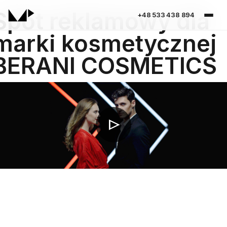
Spot reklamowy dla
+48 533 438 894
marki kosmetycznej
BERANI COSMETICS