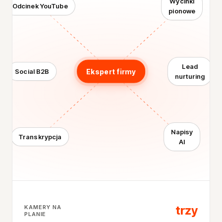
Wycinki
Odcinek YouTube
pionowe
Lead
Ekspert firmy
Social B2B
nurturing
Napisy
Transkrypcja
AI
trzy
KAMERY NA
PLANIE