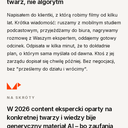
twarz, nie algorytm
Drogie przestało być nagranie. Drogie jest zaufanie
Dlaczego to problem akurat dla marketingu
Napisałem do klientki, z którą robimy filmy od kilku
Powód, dla którego eksperci nie trafiają przed kame
lat. Krótka wiadomość: ruszamy z mobilnym studiem
Co się u nas zmieniło i co z tego ma Twój dział
podcastowym, przyjeżdżamy do biura, nagrywamy
Od czego zacząć
rozmowę z Waszym ekspertem, oddajemy gotowy
odcinek. Odpisała w kilka minut, że to dokładnie
plan, o którym sama myślała od dawna. Ktoś z jej
zarządu dopisał się chwilę później. Bez negocjacji,
bez "prześlemy do działu i wrócimy".
NA SKRÓTY
W 2026 content ekspercki oparty na
konkretnej twarzy i wiedzy bije
generyczny materiał AI – bo zaufania