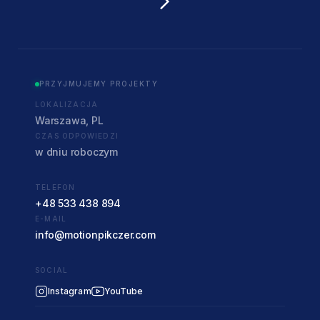
PRZYJMUJEMY PROJEKTY
LOKALIZACJA
Warszawa, PL
CZAS ODPOWIEDZI
w dniu roboczym
TELEFON
+48 533 438 894
E-MAIL
info@motionpikczer.com
SOCIAL
Instagram
YouTube