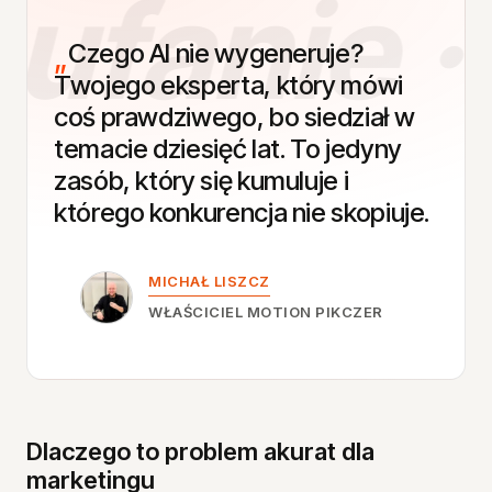
ufanie · 
Czego
AI
nie
wygeneruje?
Twojego
eksperta,
który
mówi
coś
prawdziwego,
bo
siedział
w
temacie
dziesięć
lat.
To
jedyny
zasób,
który
się
kumuluje
i
którego
konkurencja
nie
skopiuje.
MICHAŁ LISZCZ
WŁAŚCICIEL MOTION PIKCZER
Dlaczego to problem akurat dla
marketingu