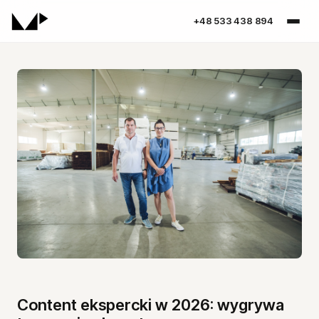
+48 533 438 894
Spis treści
Content ekspercki w 2026: wygrywa
Content ekspercki w 2026: wygrywa twarz, nie algo