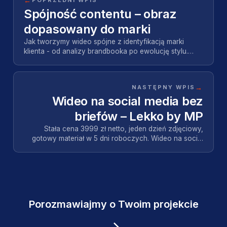
←
POPRZEDNI WPIS
Spójność contentu – obraz
dopasowany do marki
Jak tworzymy wideo spójne z identyfikacją marki
klienta - od analizy brandbooka po ewolucję stylu.
Praktyczne podejście Motion Pikczer.
→
NASTĘPNY WPIS
Wideo na social media bez
briefów – Lekko by MP
Stała cena 3999 zł netto, jeden dzień zdjęciowy,
gotowy materiał w 5 dni roboczych. Wideo na social
media bez tygodni ustaleń - Lekko by Motion Pikcz…
Porozmawiajmy o Twoim projekcie