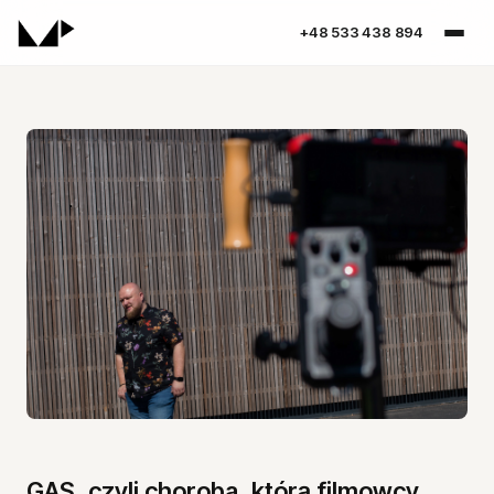
+48 533 438 894
Spis treści
GAS, czyli choroba, którą filmowcy