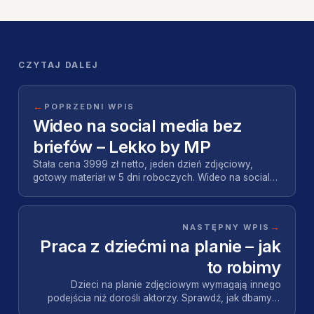
CZYTAJ DALEJ
←
POPRZEDNI WPIS
Wideo na social media bez
briefów – Lekko by MP
Stała cena 3999 zł netto, jeden dzień zdjęciowy,
gotowy materiał w 5 dni roboczych. Wideo na social
media bez tygodni ustaleń - Lekko by Motion Pikcz…
→
NASTĘPNY WPIS
Praca z dziećmi na planie – jak
to robimy
Dzieci na planie zdjęciowym wymagają innego
podejścia niż dorośli aktorzy. Sprawdź, jak dbamy o
bezpieczeństwo i atmosferę - od niemowląt po