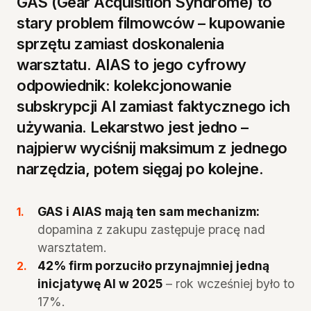
GAS (Gear Acquisition Syndrome) to
stary problem filmowców – kupowanie
sprzętu zamiast doskonalenia
warsztatu. AIAS to jego cyfrowy
odpowiednik: kolekcjonowanie
subskrypcji AI zamiast faktycznego ich
używania. Lekarstwo jest jedno –
najpierw wyciśnij maksimum z jednego
narzędzia, potem sięgaj po kolejne.
GAS i AIAS mają ten sam mechanizm:
dopamina z zakupu zastępuje pracę nad
warsztatem.
42% firm porzuciło przynajmniej jedną
inicjatywę AI w 2025
– rok wcześniej było to
17%.