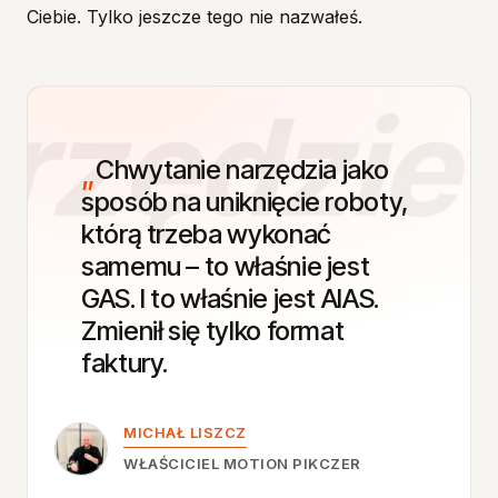
Ciebie. Tylko jeszcze tego nie nazwałeś.
zędzie ·
Chwytanie
narzędzia
jako
sposób
na
uniknięcie
roboty,
którą
trzeba
wykonać
samemu
–
to
właśnie
jest
GAS.
I
to
właśnie
jest
AIAS.
Zmienił
się
tylko
format
faktury.
MICHAŁ LISZCZ
WŁAŚCICIEL MOTION PIKCZER