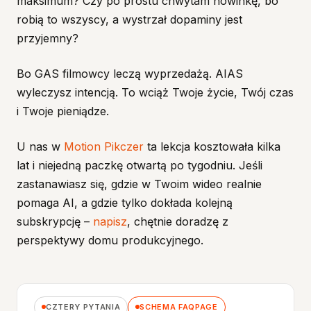
maksimum? Czy po prostu chwytam nowinkę, bo
robią to wszyscy, a wystrzał dopaminy jest
przyjemny?
Bo GAS filmowcy leczą wyprzedażą. AIAS
wyleczysz intencją. To wciąż Twoje życie, Twój czas
i Twoje pieniądze.
U nas w
Motion Pikczer
ta lekcja kosztowała kilka
lat i niejedną paczkę otwartą po tygodniu. Jeśli
zastanawiasz się, gdzie w Twoim wideo realnie
pomaga AI, a gdzie tylko dokłada kolejną
subskrypcję –
napisz
, chętnie doradzę z
perspektywy domu produkcyjnego.
CZTERY PYTANIA
SCHEMA FAQPAGE