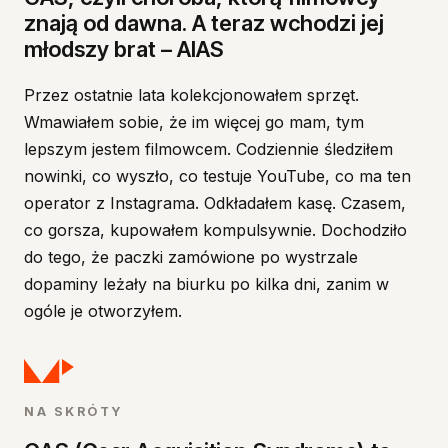
GAS, czyli choroba, którą filmowcy znają od dawna. 
znają od dawna. A teraz wchodzi jej
Dokładnie tę samą relację nawiązuję teraz z AI
młodszy brat – AIAS
Skąd wiem, że to nie tylko moja przypadłość
Sprzęt to narzędzie. Biegłość wyprzedza pogoń za 
Przez ostatnie lata kolekcjonowałem sprzęt.
Od kolekcjonowania do partnerstwa w myśleniu
Wmawiałem sobie, że im więcej go mam, tym
Jedno pytanie, które warto sobie zadać
lepszym jestem filmowcem. Codziennie śledziłem
Źródła
nowinki, co wyszło, co testuje YouTube, co ma ten
operator z Instagrama. Odkładałem kasę. Czasem,
co gorsza, kupowałem kompulsywnie. Dochodziło
do tego, że paczki zamówione po wystrzale
dopaminy leżały na biurku po kilka dni, zanim w
ogóle je otworzyłem.
NA SKRÓTY