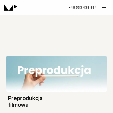
+48 533 438 894
Spis treści
Preprodukcja filmowa
Przygotowanie oferty
Casting i location scouting.
Ekipa filmowa
Harmonogram
Preprodukcja
filmowa