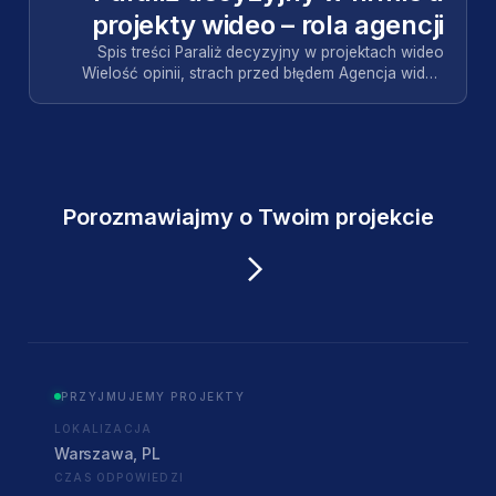
projekty wideo – rola agencji
Spis treści Paraliż decyzyjny w projektach wideo
Wielość opinii, strach przed błędem Agencja wideo
jako partner w kryzysie decyzyjnym Wspólne
założen…
Porozmawiajmy o Twoim projekcie
PRZYJMUJEMY PROJEKTY
LOKALIZACJA
Warszawa, PL
CZAS ODPOWIEDZI