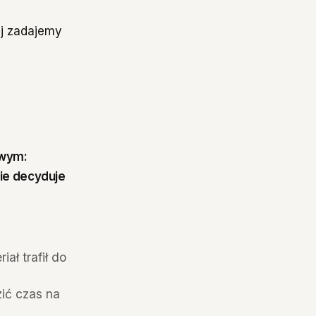
ej zadajemy
owym:
pie decyduje
ał trafił do
zić czas na