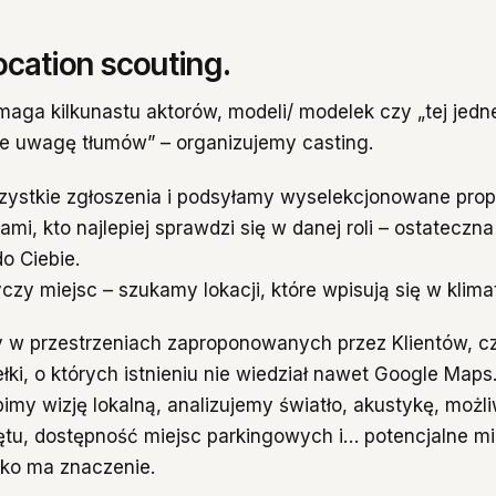
location scouting.
maga kilkunastu aktorów, modeli/ modelek czy „tej jedne
ie uwagę tłumów” – organizujemy casting.
szystkie zgłoszenia i podsyłamy wyselekcjonowane prop
mi, kto najlepiej sprawdzi się w danej roli – ostateczn
o Ciebie.
zy miejsc – szukamy lokacji, które wpisują się w klimat
 w przestrzeniach zaproponowanych przez Klientów, 
ki, o których istnieniu nie wiedział nawet Google Maps
imy wizję lokalną, analizujemy światło, akustykę, możl
ętu, dostępność miejsc parkingowych i… potencjalne mi
tko ma znaczenie.