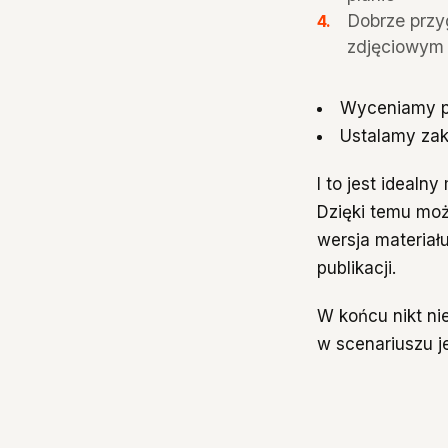
Dobrze przy
zdjęciowym
Wyceniamy pro
Ustalamy zakr
I to jest ideal
Dzięki temu moż
wersja materiał
publikacji.
W końcu nikt ni
w scenariuszu j