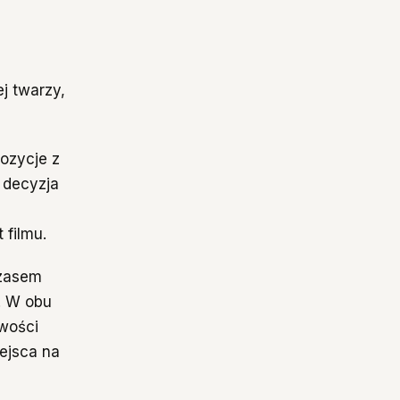
j twarzy,
ozycje z
a decyzja
 filmu.
czasem
. W obu
iwości
ejsca na