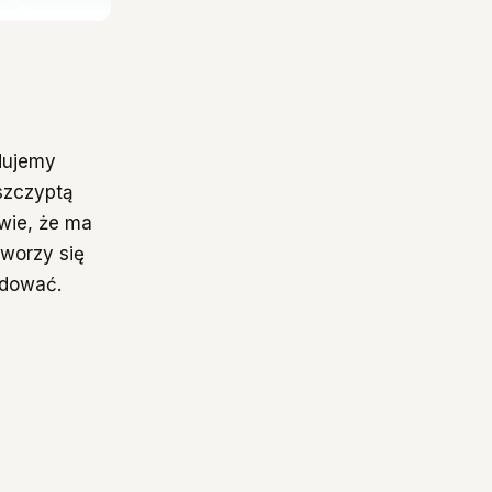
udujemy
szczyptą
wie, że ma
tworzy się
udować.