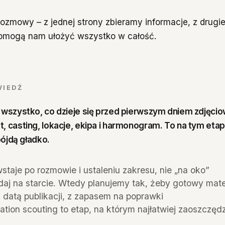
zmowy – z jednej strony zbieramy informacje, z drugi
pomogą nam ułożyć wszystko w całość.
WIEDŹ
 wszystko, co dzieje się przed pierwszym dniem zdjęci
, casting, lokacje, ekipa i harmonogram. To na tym eta
pójdą gładko.
taje po rozmowie i ustaleniu zakresu, nie „na oko”
aj na starcie. Wtedy planujemy tak, żeby gotowy materi
 datą publikacji, z zapasem na poprawki
cation scouting to etap, na którym najłatwiej zaoszczęd