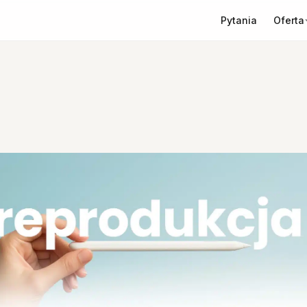
Oferta
Pytania
 filmowa
e oferty
ation scouting.
a
m