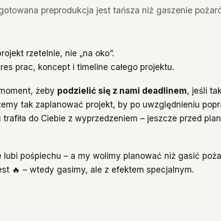
gotowana preprodukcja jest tańsza niż gaszenie pożar
jekt rzetelnie, nie „na oko”.
es prac, koncept i timeline całego projektu.
ny moment, żeby
podzielić się z nami deadlinem
, jeśli ta
emy tak zaplanować projekt, by po uwzględnieniu popr
u trafiła do Ciebie z wyprzedzeniem – jeszcze przed pl
e lubi pośpiechu – a my wolimy planować niż gasić poż
est 🔥 – wtedy gasimy, ale z efektem specjalnym.