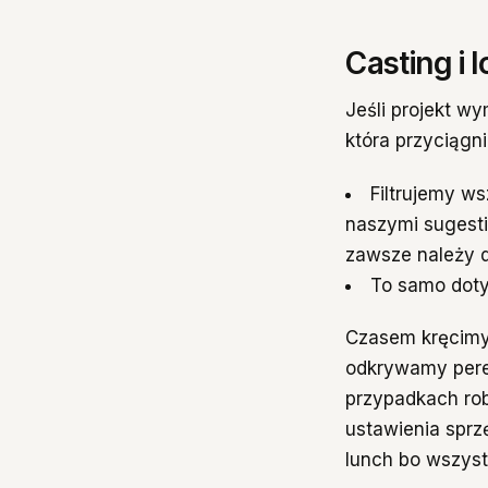
Casting i 
Jeśli projekt wy
która przyciągn
Filtrujemy w
naszymi sugestia
zawsze należy d
To samo dotyc
Czasem kręcimy
odkrywamy pereł
przypadkach rob
ustawienia sprz
lunch bo wszys