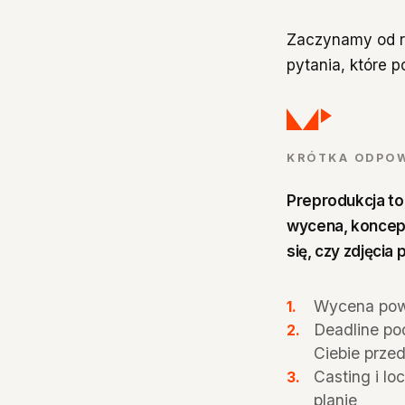
Zaczynamy od ro
pytania, które 
KRÓTKA ODPO
Preprodukcja to
wycena, koncept
się, czy zdjęcia 
Wycena pows
Deadline pod
Ciebie przed
Casting i lo
planie