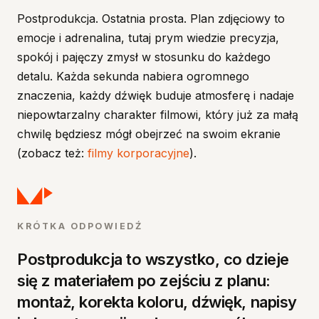
Termin montażu
Postprodukcja. Ostatnia prosta. Plan zdjęciowy to
Formaty pod platformy
emocje i adrenalina, tutaj prym wiedzie precyzja,
Podkład muzyczny
spokój i pajęczy zmysł w stosunku do każdego
Transkrypcja, opcje językowe i lektor
detalu. Każda sekunda nabiera ogromnego
Color grading: kluczowy etap
znaczenia, każdy dźwięk buduje atmosferę i nadaje
Uwagi i review klienta
niepowtarzalny charakter filmowi, który już za małą
Backup
chwilę będziesz mógł obejrzeć na swoim ekranie
Najczęściej zadawane pytania
(zobacz też:
filmy korporacyjne
).
Źródła
Etapy postprodukcji w tabeli
KRÓTKA ODPOWIEDŹ
Postprodukcja to wszystko, co dzieje
się z materiałem po zejściu z planu:
montaż, korekta koloru, dźwięk, napisy