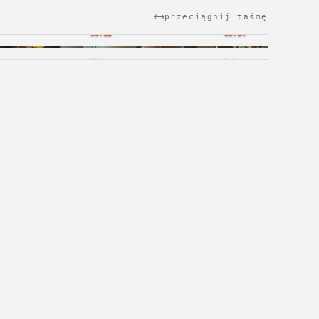
przeciągnij taśmę
00:12
00:14
06
07