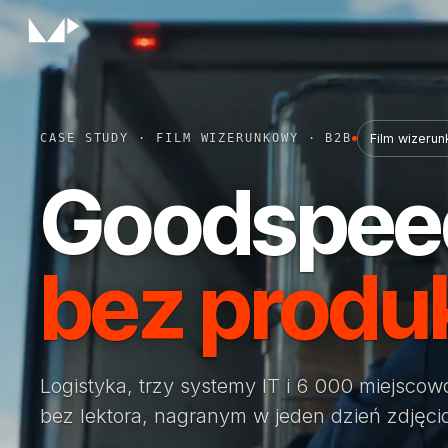
CASE STUDY · FILM WIZERUNKOWY · B2B
Film wizeru
Goodspee
bez produ
Logistyka, trzy systemy IT i 6 000 miejscow
bez lektora, nagranym w jeden dzień zdjęci