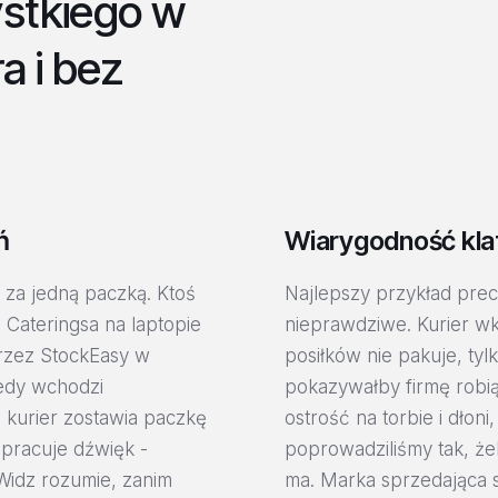
stkiego w
a i bez
ń
Wiarygodność klat
 za jedną paczką. Ktoś
Najlepszy przykład precy
Cateringsa na laptopie
nieprawdziwe. Kurier wk
przez StockEasy w
posiłków nie pakuje, tyl
tedy wchodzi
pokazywałby firmę robią
, kurier zostawia paczkę
ostrość na torbie i dłon
 pracuje dźwięk -
poprowadziliśmy tak, ż
 Widz rozumie, zanim
ma. Marka sprzedająca 