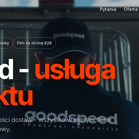
Oferta
Pytania
nkowy
Film na stronę B2B
d -
usługa
ktu
ości dostaw - wszystko w jednym filmie
owy.