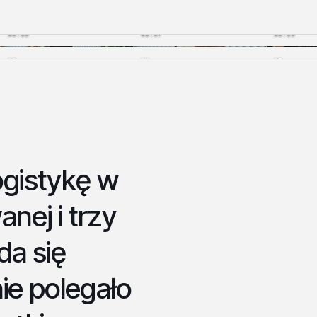
00:05
00:07
00:09
03
04
05
ogistykę w
nej i trzy
da się
ie polegało