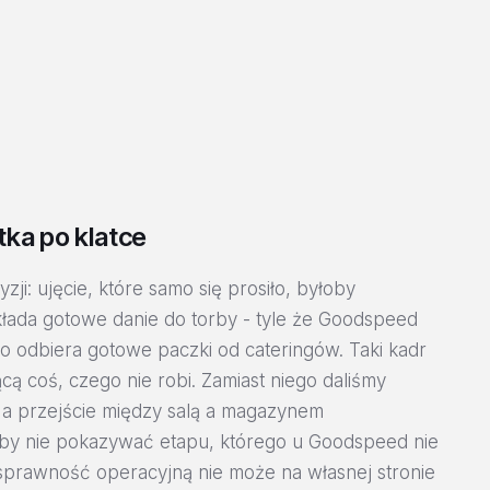
ka po klatce
zji: ujęcie, które samo się prosiło, byłoby
łada gotowe danie do torby - tyle że Goodspeed
ko odbiera gotowe paczki od cateringów. Taki kadr
cą coś, czego nie robi. Zamiast niego daliśmy
i, a przejście między salą a magazynem
eby nie pokazywać etapu, którego u Goodspeed nie
sprawność operacyjną nie może na własnej stronie