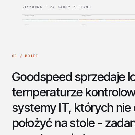
STYKÓWKA · 24 KADRY Z PLANU
00:01
00:03
01
02
01 / BRIEF
Goodspeed sprzedaje l
temperaturze kontrolowa
systemy IT, których nie 
położyć na stole - zadan