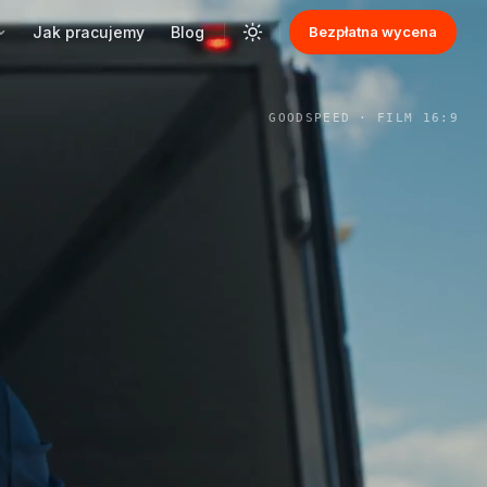
Jak pracujemy
Blog
Bezpłatna wycena
GOODSPEED · FILM 16:9