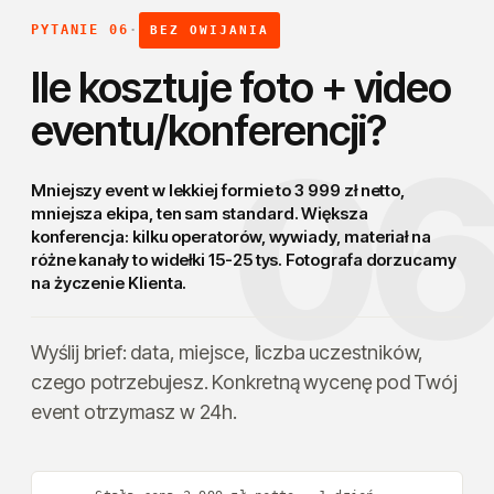
PYTANIE 06
·
BEZ OWIJANIA
Ile kosztuje foto + video
eventu/konferencji?
0
Mniejszy event w lekkiej formie to 3 999 zł netto,
mniejsza ekipa,
ten sam standard
. Większa
konferencja: kilku operatorów, wywiady, materiał na
różne kanały to widełki 15-25 tys. Fotografa dorzucamy
na życzenie Klienta.
Wyślij brief: data, miejsce, liczba uczestników,
czego potrzebujesz. Konkretną wycenę pod Twój
event otrzymasz w 24h.