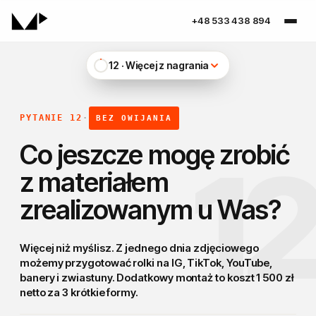
+48 533 438 894
12 · Więcej z nagrania
PYTANIE 12
·
BEZ OWIJANIA
Co jeszcze mogę zrobić
1
z materiałem
zrealizowanym u Was?
Więcej niż myślisz.
Z jednego dnia zdjęciowego
możemy przygotować rolki na IG, TikTok, YouTube,
banery i zwiastuny. Dodatkowy montaż to koszt 1 500 zł
netto za 3 krótkie formy.