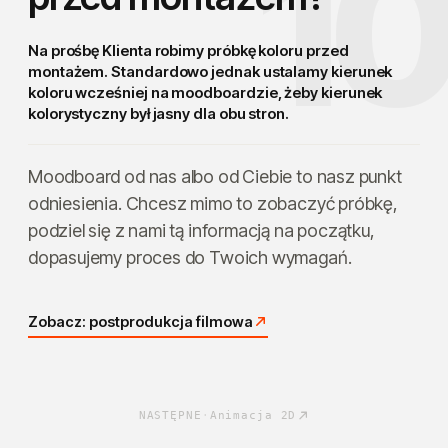
1
Na prośbę Klienta robimy próbkę koloru przed
montażem. Standardowo jednak ustalamy kierunek
koloru wcześniej
na moodboardzie
, żeby kierunek
kolorystyczny był jasny dla obu stron.
Moodboard od nas albo od Ciebie to nasz punkt
odniesienia. Chcesz mimo to zobaczyć próbkę,
podziel się z nami tą informacją na początku,
dopasujemy proces do Twoich wymagań.
Zobacz: postprodukcja filmowa
NASTĘPNE
·
Animacja 2D