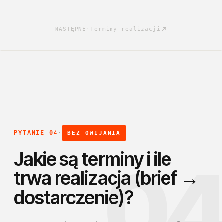
NASTĘPNE
·
Terminy realizacji
PYTANIE 04
·
BEZ OWIJANIA
Jakie są terminy i ile
0
trwa realizacja (brief →
dostarczenie)?