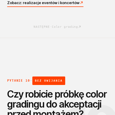
Zobacz: realizacje eventów i koncertów
NASTĘPNE
·
Color grading
PYTANIE 10
·
BEZ OWIJANIA
Czy robicie próbkę color
gradingu do akceptacji
przed montażem?