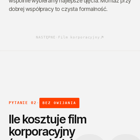
wspólnie wybieramy najlepsze ujęcia. Montaż przy
dobrej współpracy to czysta formalność.
NASTĘPNE
·
Film korporacyjny
PYTANIE 02
·
BEZ OWIJANIA
Ile kosztuje film
korporacyjny