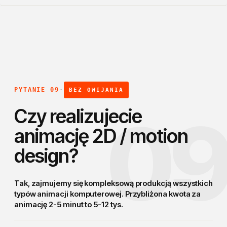
PYTANIE 09
·
BEZ OWIJANIA
0
Czy realizujecie
animację 2D / motion
design?
Tak, zajmujemy się kompleksową produkcją
wszystkich
typów animacji komputerowej
. Przybliżona kwota za
animację 2-5 minut to 5-12 tys.