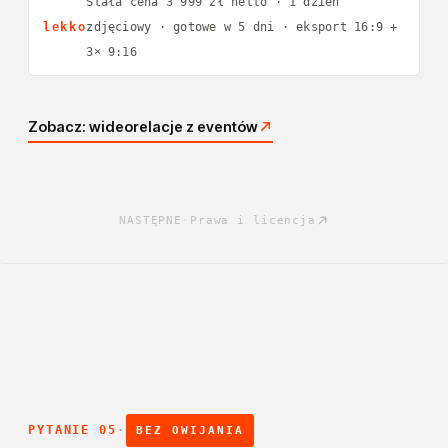
Stała cena 3 999 zł netto · 1 dzień
lekko
zdjęciowy · gotowe w 5 dni · eksport 16:9 +
3× 9:16
Zobacz: wideorelacje z eventów
NASTĘPNE
·
Prawa i licencja
PYTANIE 05
·
BEZ OWIJANIA