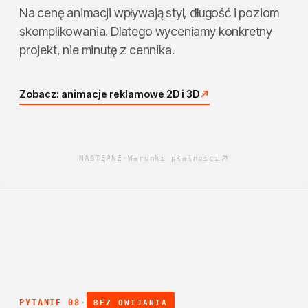
Na cenę animacji wpływają styl, długość i poziom
skomplikowania. Dlatego wyceniamy konkretny
projekt, nie minutę z cennika.
Zobacz: animacje reklamowe 2D i 3D
NASTĘPNE
·
Warunki płatności
PYTANIE 08
·
BEZ OWIJANIA