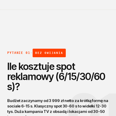
PYTANIE 01
·
BEZ OWIJANIA
Ile kosztuje spot
reklamowy (6/15/30/60
s)?
0
Budżet zaczynamy od 3 999 zł netto za krótką formę na
sociale 6-15 s. Klasyczny spot 30-60 s to widełki 12-30
tys.
Duża kampania TV z obsadą i lokacjami
od 30-50