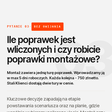
PYTANIE 03
·
BEZ OWIJANIA
0
Ile poprawek jest
wliczonych i czy robicie
poprawki montażowe?
Montaż zawiera jedną turę poprawek. Wprowadzamy ją
w max 5 dni roboczych. Każda kolejna - 750 zł netto.
Stali Klienci dostają
dwie tury w cenie
.
Kluczowe decyzje zapadają na etapie
powstawania scenariusza oraz na planie, gdzie