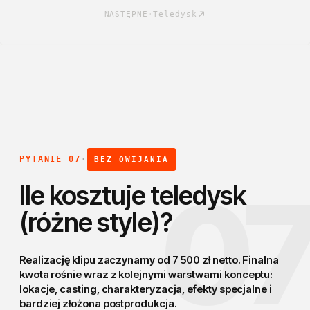
NASTĘPNE
·
Teledysk
PYTANIE 07
·
BEZ OWIJANIA
0
Ile kosztuje teledysk
(różne style)?
Realizację klipu zaczynamy od 7 500 zł netto. Finalna
kwota rośnie wraz z
kolejnymi warstwami konceptu
:
lokacje, casting, charakteryzacja, efekty specjalne i
bardziej złożona postprodukcja.