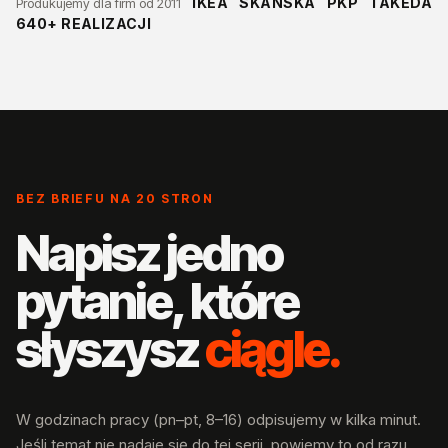
IKEA
SKANSKA
PKP
TAKEDA
Produkujemy dla firm od 2011
640+ REALIZACJI
BEZ BRIEFU NA 20 STRON
Napisz jedno
pytanie, które
słyszysz
ciągle.
W godzinach pracy (pn–pt, 8–16) odpisujemy w kilka minut.
Jeśli temat nie nadaje się do tej serii, powiemy to od razu.