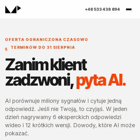
+48 533 438 894
OFERTA OGRANICZONA CZASOWO
TERMINÓW DO 31 SIERPNIA
5
Zanim klient
zadzwoni,
pyta AI.
AI porównuje miliony sygnałów i cytuje jedną
odpowiedź. Jeśli nie Twoją, to czyjąś. W jeden
dzień nagrywamy 6 eksperckich odpowiedzi
wideo i 12 krótkich wersji. Dowody, które AI może
pokazać.