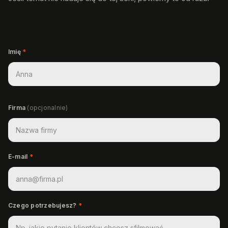
Imię
*
Firma
(opcjonalnie)
E-mail
*
Czego potrzebujesz?
*