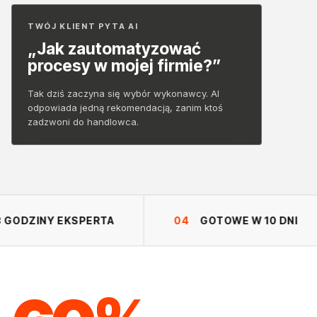
TWÓJ KLIENT PYTA AI
„Jak zautomatyzować
procesy w mojej firmie?”
Tak dziś zaczyna się wybór wykonawcy. AI
odpowiada jedną rekomendacją, zanim ktoś
zadzwoni do handlowca.
ODZINY EKSPERTA
04
GOTOWE W 10 DNI