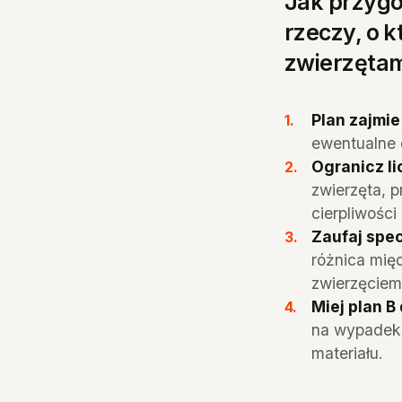
Jak przygo
rzeczy, o k
zwierzętam
Plan zajmie
ewentualne 
Ogranicz l
zwierzęta, p
cierpliwości
Zaufaj spec
różnica mię
zwierzęciem
Miej plan B 
na wypadek 
materiału.