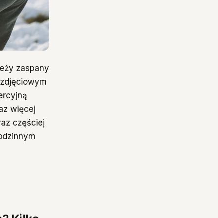
 leży zaspany
e zdjęciowym
ercyjną
az więcej
raz częściej
rodzinnym