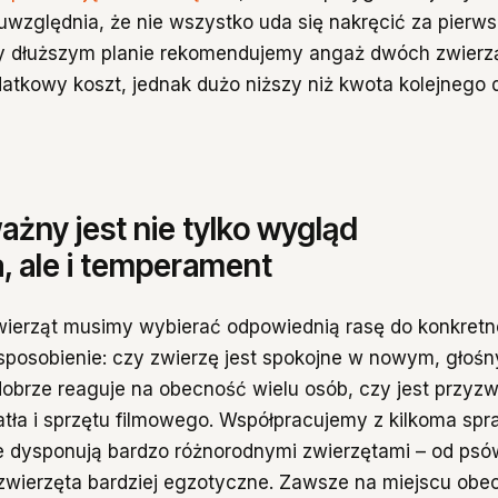
a uwzględnia, że nie wszystko uda się nakręcić za pier
y dłuższym planie rekomendujemy angaż dwóch zwierzą
odatkowy koszt, jednak dużo niższy niż kwota kolejnego 
ażny jest nie tylko wygląd
, ale i temperament
wierząt musimy wybierać odpowiednią rasę do konkretn
sposobienie: czy zwierzę jest spokojne w nowym, głoś
dobrze reaguje na obecność wielu osób, czy jest przyz
tła i sprzętu filmowego. Współpracujemy z kilkoma sp
e dysponują bardzo różnorodnymi zwierzętami – od psów
 zwierzęta bardziej egzotyczne. Zawsze na miejscu obec