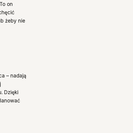
 To on
chęcić
ub żeby nie
ca – nadają
j
. Dzięki
aplanować