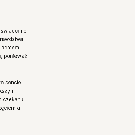
odświadomie
 prawdziwa
 z domem,
g, ponieważ
ym sensie
ększym
m czekaniu
zęciem a