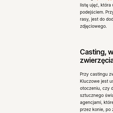
listę ujęć, któr
podejściem. Prz
rasy, jest do d
zdjęciowego.
Casting, w
zwierzęcia
Przy castingu z
Kluczowe jest u
otoczeniu, czy 
sztucznego świa
agencjami, któr
przez konie, po