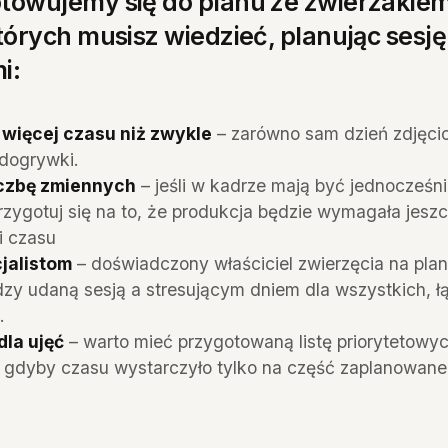
towujemy się do planu ze zwierzakiem
tórych musisz wiedzieć, planując sesję
i:
 więcej czasu niż zwykle
– zarówno sam dzień zdjęcio
dogrywki.
iczbę zmiennych
– jeśli w kadrze mają być jednocześnie
rzygotuj się na to, że produkcja będzie wymagała jesz
 i czasu
jalistom
– doświadczony właściciel zwierzęcia na plan
dzy udaną sesją a stresującym dniem dla wszystkich, ł
.
dla ujęć
– warto mieć przygotowaną listę priorytetowy
gdyby czasu wystarczyło tylko na część zaplanowan