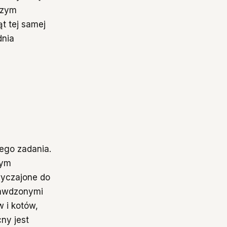
wszym
t tej samej
dnia
ego zadania.
nym
wyczajone do
rawdzonymi
 i kotów,
ny jest