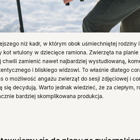
lejszego niż kadr, w którym obok uśmiechniętej rodziny
y kot wtulony w dziecięce ramiona. Zwierzęta na plani
rzęta na planie robią różnicę
ej chwili zamienić nawet najbardziej wystudiowaną, kom
ie – przygotuj się na zupełnie inny harmonogram pracy
entycznego i bliskiego widzowi. To właśnie dlatego cor
y jest nie tylko wygląd zwierzęcia, ale i temperament
s o możliwość angażu zwierząt do sesji zdjęciowej i co
ę się decydują. Warto jednak wiedzieć, że za ciepłym, 
acznie bardziej skomplikowana produkcja.