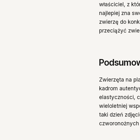
właściciel, z kt
najlepiej zna s
zwierzę do konk
przeciążyć zwie
Podsumow
Zwierzęta na pl
kadrom autentyc
elastyczności, 
wieloletniej ws
taki dzień zdjęc
czworonożnych 