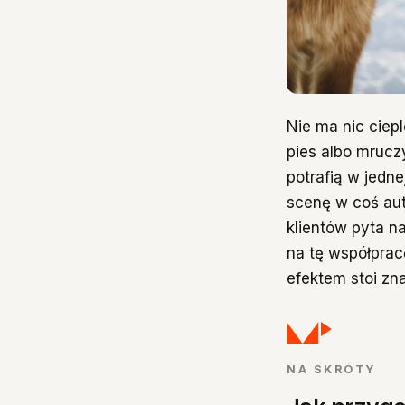
Spis treści
Nie ma nic ciep
pies albo mrucz
Dlaczego zwie
potrafią w jedn
Czas na plan
scenę w coś aut
Casting, ważn
klientów pyta na
na tę współprac
efektem stoi zn
NA SKRÓTY