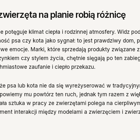
wierzęta na planie robią różnicę
e potęguje klimat ciepła i rodzinnej atmosfery. Widz p
ość psa czy kota jako sygnał: to jest prawdziwy dom,
iwe emocje. Marki, które sprzedają produkty związane
ynkiem czy stylem życia, chętnie sięgają po ten zabie
hmiastowe zaufanie i ciepło przekazu.
że psa lub kota nie da się wyreżyserować w tradycyjn
 powiemy mu powtórz ten ruch, jednak tym razem z wi
ła sztuka w pracy ze zwierzętami polega na cierpliwy
ent interakcji między modelami a zwierzęciem i zwier