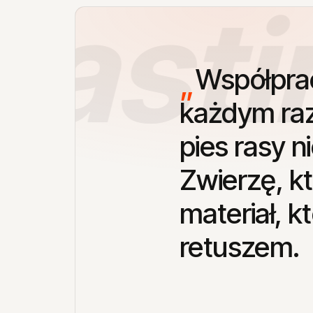
astin
Współpra
każdym
ra
pies
rasy
n
Zwierzę,
k
materiał,
k
retuszem.