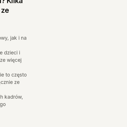
? Kilka
 ze
wy, jak i na
 dzieci i
cze więcej
ie to często
ącznie ze
ch kadrów,
ego