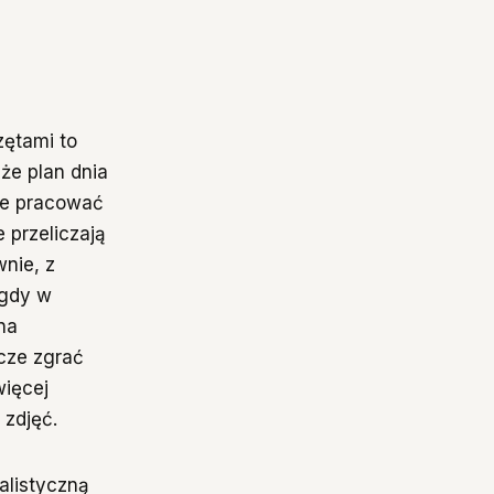
zętami to
że plan dnia
oże pracować
 przeliczają
nie, z
 gdy w
na
cze zgrać
więcej
 zdjęć.
alistyczną