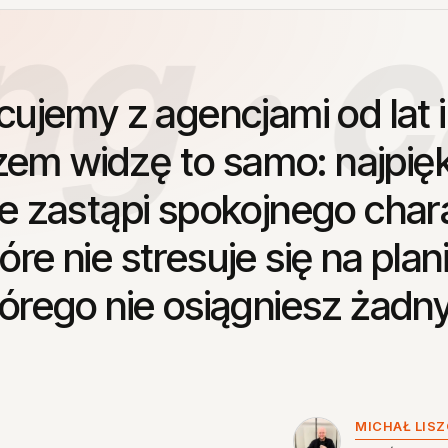
g · c
cujemy
z
agencjami
od
lat
i
zem
widzę
to
samo:
najpię
ie
zastąpi
spokojnego
char
tóre
nie
stresuje
się
na
plan
tórego
nie
osiągniesz
żadn
MICHAŁ LIS