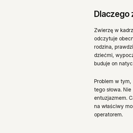
Dlaczego z
Zwierzę w kadrz
odczytuje obecn
rodzina, prawdz
dziećmi, wypocz
buduje on natyc
Problem w tym, 
tego słowa. Nie
entuzjazmem. Ca
na właściwy mom
operatorem.