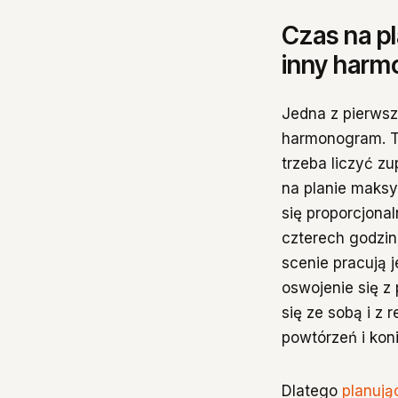
Czas na pl
inny harm
Jedna z pierwsz
harmonogram. Tł
trzeba liczyć z
na planie maksym
się proporcjona
czterech godzi
scenie pracują 
oswojenie się z
się ze sobą i z 
powtórzeń i kon
Dlatego
planują