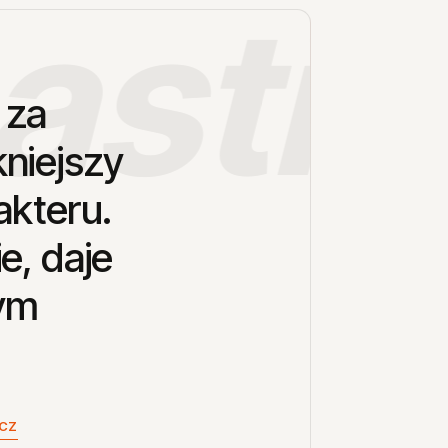
asting
za
kniejszy
akteru.
ie,
daje
ym
ZCZ