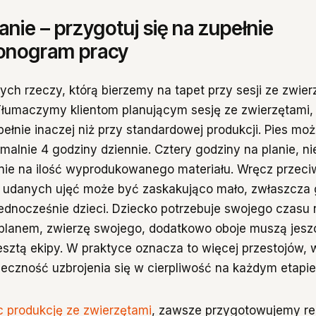
anie – przygotuj się na zupełnie
onogram pracy
ych rzeczy, którą bierzemy na tapet przy sesji ze zwier
umaczymy klientom planującym sesję ze zwierzętami, 
upełnie inaczej niż przy standardowej produkcji. Pies m
alnie 4 godziny dziennie. Cztery godziny na planie, nie
lnie na ilość wyprodukowanego materiału. Wręcz przeciw
n udanych ujęć może być zaskakująco mało, zwłaszcza
jednocześnie dzieci. Dziecko potrzebuje swojego czasu 
 planem, zwierzę swojego, dodatkowo oboje muszą jesz
resztą ekipy. W praktyce oznacza to więcej przestojów, 
ieczność uzbrojenia się w cierpliwość na każdym etapie
c produkcję ze zwierzętami
, zawsze przygotowujemy re