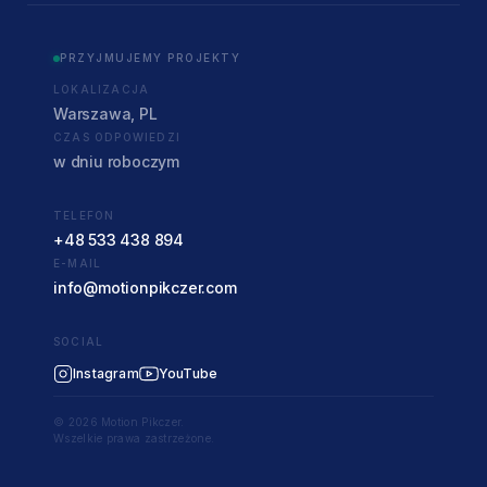
PRZYJMUJEMY PROJEKTY
LOKALIZACJA
Warszawa, PL
CZAS ODPOWIEDZI
w dniu roboczym
TELEFON
+48 533 438 894
E-MAIL
info@motionpikczer.com
SOCIAL
Instagram
YouTube
© 2026 Motion Pikczer.
Wszelkie prawa zastrzeżone.