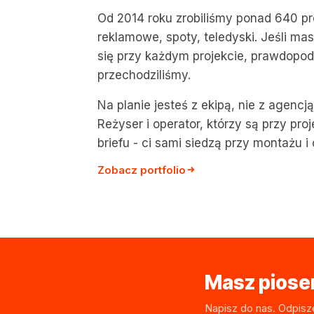
Od 2014 roku zrobiliśmy ponad 640 pr
reklamowe, spoty, teledyski. Jeśli mas
się przy każdym projekcie, prawdopod
przechodziliśmy.
Na planie jesteś z ekipą, nie z agencj
Reżyser i operator, którzy są przy pro
briefu - ci sami siedzą przy montażu i 
Zobacz portfolio
Masz piosen
Napisz do nas. Odpisz