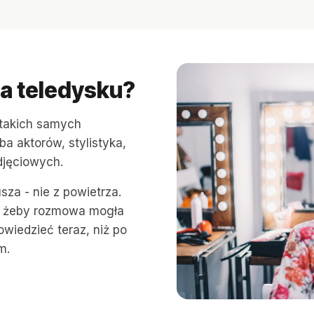
ja teledysku?
 takich samych
zba aktorów, stylistyka,
djęciowych.
za - nie z powietrza.
i, żeby rozmowa mogła
owiedzieć teraz, niż po
m.