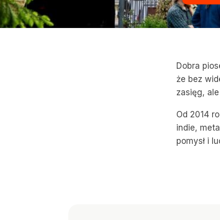
Dobra pios
że bez wid
zasięg, ale
Od 2014 ro
indie, met
pomysł i lu