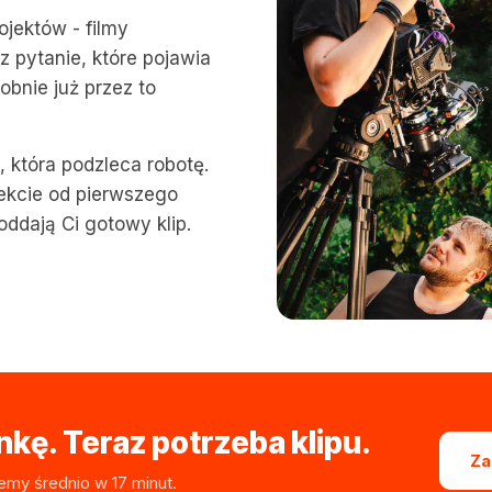
ojektów - filmy
z pytanie, które pojawia
obnie już przez to
ą, która podzleca robotę.
jekcie od pierwszego
oddają Ci gotowy klip.
kę. Teraz potrzeba klipu.
Za
emy średnio w 17 minut.