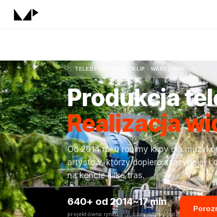
TELEDYSKI I WIDEOKLIP · WARSZAWA
Produkcja te
Realizacja w
Od 2014 roku robimy klipy dla muzyków 
artystów, którzy dopiero zaczynają, i d
na koncie kilka tras.
640+
od 2014
~17 min
Poroz
projektów
na rynku
czas odpowiedzi