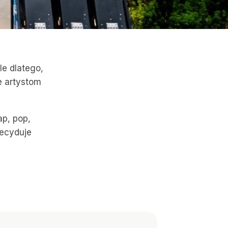
le dlatego,
e artystom
ap, pop,
Decyduje