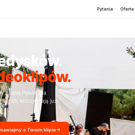
Oferta
Pytania
ledysków.
ideoklipów.
z całej Polski. Dla
la tych, którzy mają już
mawiajmy o Twoim klipie