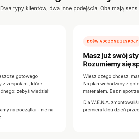
Dwa typy klientów, dwa inne podejścia. Oba mają sens.
DOŚWIADCZONE ZESPOŁY
Masz już swój styl
Rozumiemy się s
jeszcze gotowego
Wiesz czego chcesz, masz
y z zespołami, które
Na plan wchodzimy z got
ednego: żebyś wiedział,
materiałem. Bez niepotrz
Dla W.E.N.A. zmontowaliśm
amy na początku - nie na
premiera klipu dzień przed
.