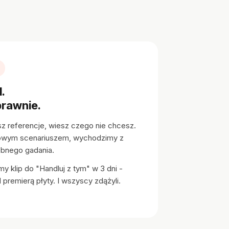
.
prawnie.
 referencje, wiesz czego nie chcesz.
owym scenariuszem, wychodzimy z
ebnego gadania.
y klip do "Handluj z tym" w 3 dni -
 premierą płyty. I wszyscy zdążyli.