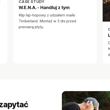
CASE STUDY
W.E.N.A. - Handluj z tym
Klip hip-hopowy z udziałem marki
Timberland. Montaż w 3 dni przed
premierą płyty.
D
K
d
 zapytać