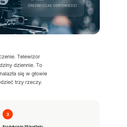
ŚREDNI CZAS ODPOWIEDZI
czenie. Telewizor
ziny dziennie. To
alazła się w głowie
dzieć trzy rzeczy.
3
Produkcja to 1/5 budżetu