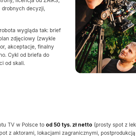
rony, licencja od ZAiKS,
e drobnych decyzji,
robota wygląda tak: brief
 plan zdjęciowy (zwykle
or, akceptacje, finalny
o. Cykl od briefa do
i od skali.
potu TV w Polsce to
od 50 tys. zł netto
(prosty spot z l
ot z aktorami, lokacjami zagranicznymi, postprodukcją