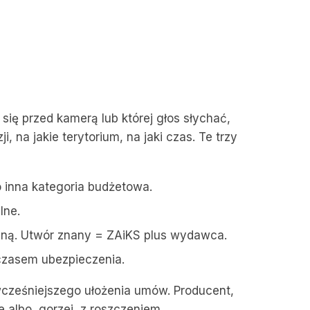
 się przed kamerą lub której głos słychać,
, na jakie terytorium, na jaki czas. Te trzy
to inna kategoria budżetowa.
lne.
acyjną. Utwór znany = ZAiKS plus wydawca.
 czasem ubezpieczenia.
wcześniejszego ułożenia umów. Producent,
e albo, gorzej, z roszczeniem.