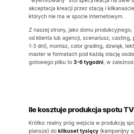
"wyemitowany" stoi specyfikacja na dwie st
akceptacja kreacji przez stację i kilkanaści
których nie ma w spocie internetowym.
Z naszej strony, jako domu produkcyjnego, 
od klienta lub agencji, scenariusz, casting,
1-3 dni), montaż, color grading, dźwięk, lekt
master w formatach pod każdą stację osobn
gotowego pliku to
3-6 tygodni
, w zależnośc
Ile kosztuje produkcja spotu TV
Krótko: realny próg wejścia w produkcję s
plansze) do
kilkuset tysięcy
(kampanijny sp