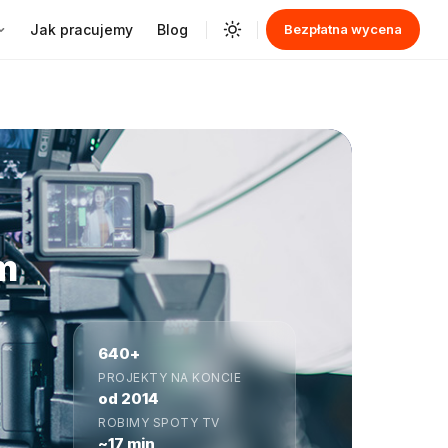
Jak pracujemy
Blog
Bezpłatna wycena
im
640+
PROJEKTY NA KONCIE
od 2014
ROBIMY SPOTY TV
~17 min