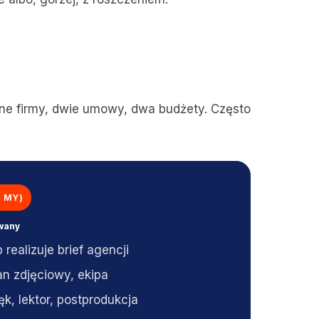
óżne firmy, dwie umowy, dwa budżety. Często
 MY)
owany
 realizuje brief agencji
lan zdjęciowy, ekipa
ęk, lektor, postprodukcja