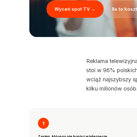
Wyceń spot TV →
Ile to kosz
Reklama telewizyjna 
stoi w 96% polskic
wciąż najszybszy s
kilku milionów osób
1
Zasięg, którego nie kupisz w internecie