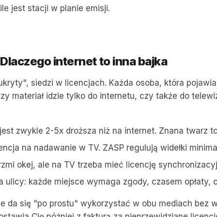
e jest stacji w planie emisji.
 Dlaczego internet to inna bajka
kryty", siedzi w licencjach. Każda osoba, która pojawia
 materiał idzie tylko do internetu, czy także do telewizji
 jest zwykle 2-5x droższa niż na internet. Znana twarz 
cencja na nadawanie w TV. ZASP regulują widełki minima
e brzmi okej, ale na TV trzeba mieć licencję synchroniz
e, na ulicy: każde miejsce wymaga zgody, czasem opłaty,
nie da się "po prostu" wykorzystać w obu mediach bez 
stawia Cię później z fakturą za nieprzewidziane licencj