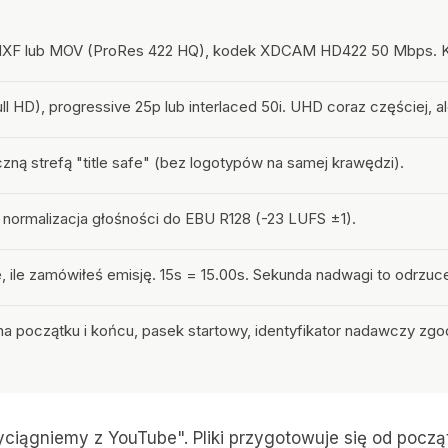
MXF lub MOV (ProRes 422 HQ), kodek XDCAM HD422 50 Mbps. Każ
ll HD), progressive 25p lub interlaced 50i. UHD coraz częściej, a
czną strefą "title safe" (bez logotypów na samej krawędzi).
1, normalizacja głośności do EBU R128 (-23 LUFS ±1).
e, ile zamówiłeś emisję. 15s = 15.00s. Sekunda nadwagi to odrzuce
 na początku i końcu, pasek startowy, identyfikator nadawczy zg
"wyciągniemy z YouTube". Pliki przygotowuje się od poc