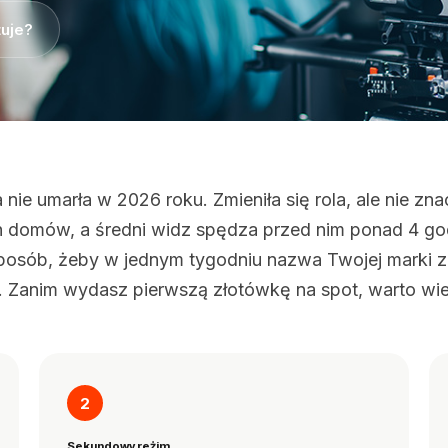
tuje?
nie umarła w 2026 roku. Zmieniła się rola, ale nie zna
h domów, a średni widz spędza przed nim ponad 4 god
posób, żeby w jednym tygodniu nazwa Twojej marki zn
. Zanim wydasz pierwszą złotówkę na spot, warto wie
2
Sekundowy reżim