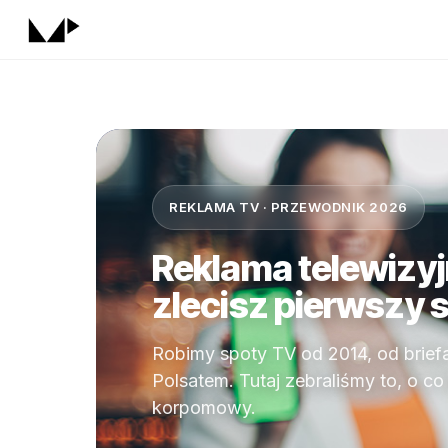
REKLAMA TV · PRZEWODNIK 2026
Reklama telewizy
zlecisz pierwszy 
Robimy spoty TV od 2014, od brief
Polsatem. Tutaj zebraliśmy to, o co 
korpomowy.