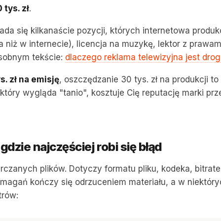
 tys. zł
.
ada się kilkanaście pozycji, których internetowa produk
 niż w internecie), licencja na muzykę, lektor z praw
 osobnym tekście:
dlaczego reklama telewizyjna jest droga
s. zł na emisję
, oszczędzanie 30 tys. zł na produkcji to
 który wygląda "tanio", kosztuje Cię reputację marki prz
gdzie najczęściej robi się błąd
czanych plików. Dotyczy formatu pliku, kodeka, bitrate,
wymagań kończy się odrzuceniem materiału, a w niektór
trów: