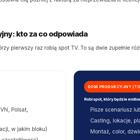
ny: kto za co odpowiada
órzy pierwszy raz robią spot TV. To są dwie zupełnie r
DOM PRODUKCYJNY (TO
Robi spot, który będzie emit
VN, Polsat,
Pisze scenariusz lub
Casting, lokacje, p
acji, w jakim bloku)
Montaż, color, dźwi