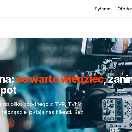
Oferta
Pytania
jna:
co warto wiedzieć
, zan
spot
a do pliku zgodnego z TVP, TVN i
najczęściej pytają nas klienci. Bez