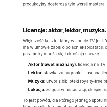
produkcyjny dostarcza tyle wersji mastera, il
Licencje: aktor, lektor, muzyka.
Większość kosztu, który w spocie TV jest "u
ma w umowie zapis o polach eksploatacji: czy
parametry mnożą się i określają stawkę.
Aktor (nawet nieznany)
: licencja na TV
Lektor
: stawka za nagranie + osobna li
Muzyka
: utwór z biblioteki royalty-fre
Lokacja
: zdjęcia w restauracji, sklepi
To jest powód, dla którego jednego spotu 
który pomija ten temat na etapie wyceny, zo