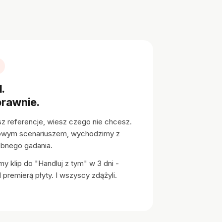
.
prawnie.
 referencje, wiesz czego nie chcesz.
owym scenariuszem, wychodzimy z
ebnego gadania.
y klip do "Handluj z tym" w 3 dni -
 premierą płyty. I wszyscy zdążyli.