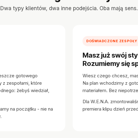
Dwa typy klientów, dwa inne podejścia. Oba mają sens.
DOŚWIADCZONE ZESPOŁY
Masz już swój styl
Rozumiemy się s
jeszcze gotowego
Wiesz czego chcesz, masz
y z zespołami, które
Na plan wchodzimy z got
ednego: żebyś wiedział,
materiałem. Bez niepotrz
Dla W.E.N.A. zmontowaliśm
amy na początku - nie na
premiera klipu dzień przed
.