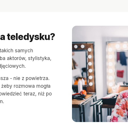
ja teledysku?
 takich samych
zba aktorów, stylistyka,
djęciowych.
za - nie z powietrza.
i, żeby rozmowa mogła
owiedzieć teraz, niż po
m.