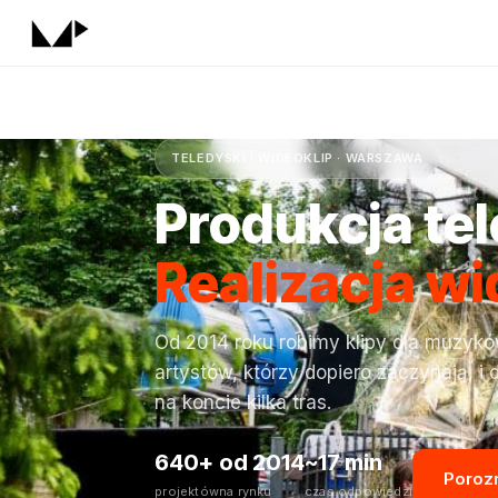
TELEDYSKI I WIDEOKLIP · WARSZAWA
Produkcja te
Realizacja w
Od 2014 roku robimy klipy dla muzyków 
artystów, którzy dopiero zaczynają, i d
na koncie kilka tras.
640+
od 2014
~17 min
Poroz
projektów
na rynku
czas odpowiedzi