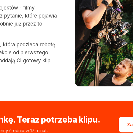
ojektów - filmy
z pytanie, które pojawia
obnie już przez to
ą, która podzleca robotę.
jekcie od pierwszego
oddają Ci gotowy klip.
kę. Teraz potrzeba klipu.
Za
emy średnio w 17 minut.