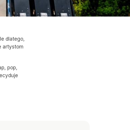
le dlatego,
e artystom
ap, pop,
Decyduje