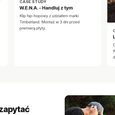
CASE STUDY
W.E.N.A. - Handluj z tym
Klip hip-hopowy z udziałem marki
Timberland. Montaż w 3 dni przed
premierą płyty.
D
K
d
 zapytać