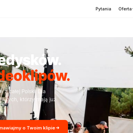
Oferta
Pytania
ledysków.
ideoklipów.
z całej Polski. Dla
la tych, którzy mają już
mawiajmy o Twoim klipie