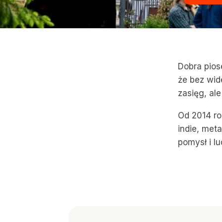
Dobra pios
że bez wid
zasięg, ale
Od 2014 ro
indie, met
pomysł i lu