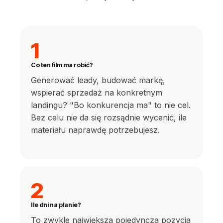
1
Co ten film ma robić?
Generować leady, budować markę,
wspierać sprzedaż na konkretnym
landingu? "Bo konkurencja ma" to nie cel.
Bez celu nie da się rozsądnie wycenić, ile
materiału naprawdę potrzebujesz.
2
Ile dni na planie?
To zwykle największa pojedyncza pozycja