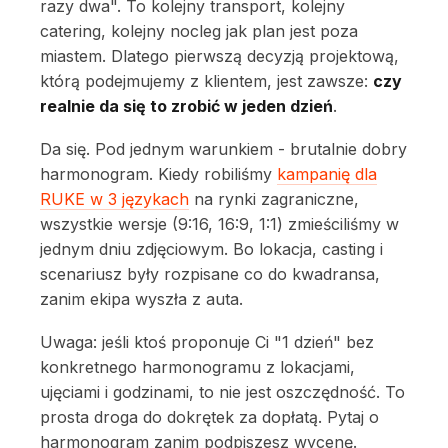
razy dwa". To kolejny transport, kolejny
catering, kolejny nocleg jak plan jest poza
miastem. Dlatego pierwszą decyzją projektową,
którą podejmujemy z klientem, jest zawsze:
czy
realnie da się to zrobić w jeden dzień
.
Da się. Pod jednym warunkiem - brutalnie dobry
harmonogram. Kiedy robiliśmy
kampanię dla
RUKE w 3 językach
na rynki zagraniczne,
wszystkie wersje (9:16, 16:9, 1:1) zmieściliśmy w
jednym dniu zdjęciowym. Bo lokacja, casting i
scenariusz były rozpisane co do kwadransa,
zanim ekipa wyszła z auta.
Uwaga: jeśli ktoś proponuje Ci "1 dzień" bez
konkretnego harmonogramu z lokacjami,
ujęciami i godzinami, to nie jest oszczędność. To
prosta droga do dokrętek za dopłatą. Pytaj o
harmonogram zanim podpiszesz wycenę.