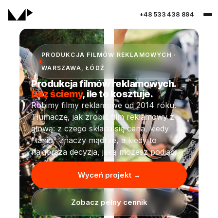
+48 533 438 894
PRODUKCJA FILMÓW REKLAMOWYCH ·
WARSZAWA, ŁÓDŹ
Produkcja filmów reklamowych.
Bez ściemy
, ile to kosztuje.
Robimy filmy reklamowe od 2014 roku.
Tłumaczę, jak zrobić film reklamowy z
głową: z czego składa się cena, kiedy
"tanio" znaczy mądrze, a kiedy to
najgorsza decyzja, jaką możesz podjąć.
Wyceń projekt →
Zobacz pełny cennik