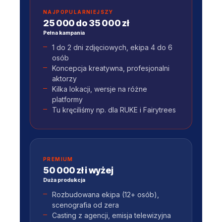
NAJPOPULARNIEJSZY
25 000 do 35 000 zł
Pełna kampania
1 do 2 dni zdjęciowych, ekipa 4 do 6
osób
Koncepcja kreatywna, profesjonalni
aktorzy
Kilka lokacji, wersje na różne
platformy
Tu kręciliśmy np. dla RUKE i Fairytrees
PREMIUM
50 000 zł i wyżej
Duża produkcja
Rozbudowana ekipa (12+ osób),
scenografia od zera
Casting z agencji, emisja telewizyjna