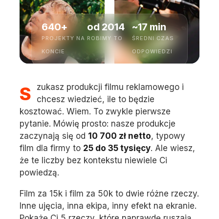
640+
od 2014
~17 min
PROJEKTY NA
ROBIMY TO
ŚREDNI CZAS
KONCIE
ODPOWIEDZI
Szukasz produkcji filmu reklamowego i
chcesz wiedzieć, ile to będzie
kosztować. Wiem. To zwykle pierwsze
pytanie. Mówię prosto: nasze produkcje
zaczynają się od
10 700 zł netto
, typowy
film dla firmy to
25 do 35 tysięcy
. Ale wiesz,
że te liczby bez kontekstu niewiele Ci
powiedzą.
Film za 15k i film za 50k to dwie różne rzeczy.
Inne ujęcia, inna ekipa, inny efekt na ekranie.
Pokażę Ci 5 rzeczy, które naprawdę ruszają