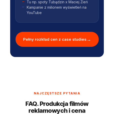
Tu np. spoty Tubądzin x Maciej Zień
Kampanie z milionem wyświetleń na
YouTube
Pełny rozkład cen z case studies
NAJCZĘSTSZE PYTANIA
FAQ. Produkcja filmów
reklamowych i cena