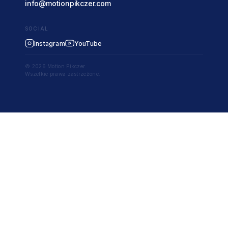
info@motionpikczer.com
SOCIAL
Instagram
YouTube
© 2026 Motion Pikczer.
Wszelkie prawa zastrzeżone.