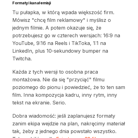
Formaty i kanał emisji
Tu pułapka, w którą wpada większość firm.
Mówisz "chcę film reklamowy" i myślisz o
jednym filmie. A potem okazuje się, że
potrzebujesz go w czterech wersjach: 16:9 na
YouTube, 9:16 na Reels i TikToka, 1:1 na
LinkedIn, plus 10-sekundowy bumper na
Twitcha.
Każda z tych wersji to osobna praca
montażowa. Nie da się "przyciąć" filmu
poziomego do pionu i powiedzieć, że to ten sam
film. Inna kompozycja kadru, inny rytm, inny
tekst na ekranie. Serio.
Dobra wiadomość: jeśli zaplanujesz formaty
zanim ekipa wejdzie na plan, nakręcimy materiał
tak, żeby z jednego dnia powstało wszystko.