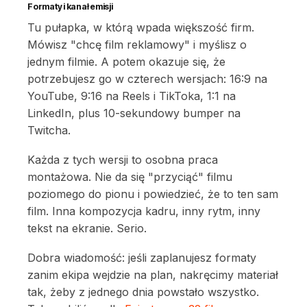
Formaty i kanał emisji
Tu pułapka, w którą wpada większość firm.
Mówisz "chcę film reklamowy" i myślisz o
jednym filmie. A potem okazuje się, że
potrzebujesz go w czterech wersjach: 16:9 na
YouTube, 9:16 na Reels i TikToka, 1:1 na
LinkedIn, plus 10-sekundowy bumper na
Twitcha.
Każda z tych wersji to osobna praca
montażowa. Nie da się "przyciąć" filmu
poziomego do pionu i powiedzieć, że to ten sam
film. Inna kompozycja kadru, inny rytm, inny
tekst na ekranie. Serio.
Dobra wiadomość: jeśli zaplanujesz formaty
zanim ekipa wejdzie na plan, nakręcimy materiał
tak, żeby z jednego dnia powstało wszystko.