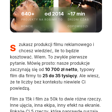
640+
od 2014
~17 min
PROJEKTY NA
ROBIMY TO
ŚREDNI CZAS
KONCIE
ODPOWIEDZI
Szukasz produkcji filmu reklamowego i
chcesz wiedzieć, ile to będzie
kosztować. Wiem. To zwykle pierwsze
pytanie. Mówię prosto: nasze produkcje
zaczynają się od
10 700 zł netto
, typowy
film dla firmy to
25 do 35 tysięcy
. Ale wiesz,
że te liczby bez kontekstu niewiele Ci
powiedzą.
Film za 15k i film za 50k to dwie różne rzeczy.
Inne ujęcia, inna ekipa, inny efekt na ekranie.
Pokażę Ci 5 rzeczy, które naprawdę ruszają