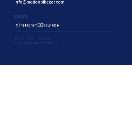
info@motionpikczer.com
SOCIAL
Instagram
YouTube
© 2026 Motion Pikczer.
Wszelkie prawa zastrzeżone.