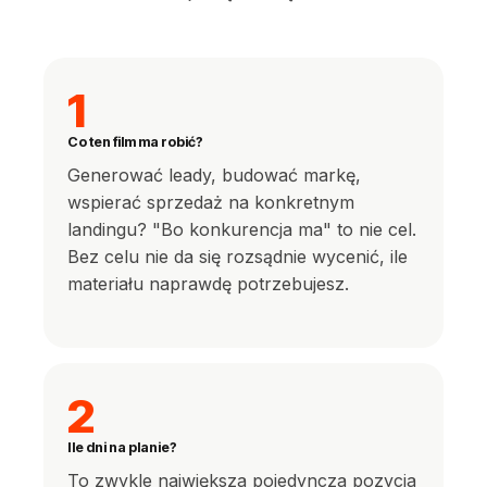
1
Co ten film ma robić?
Generować leady, budować markę,
wspierać sprzedaż na konkretnym
landingu? "Bo konkurencja ma" to nie cel.
Bez celu nie da się rozsądnie wycenić, ile
materiału naprawdę potrzebujesz.
2
Ile dni na planie?
To zwykle największa pojedyncza pozycja