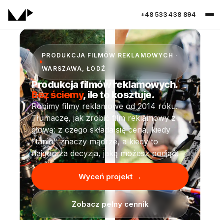
+48 533 438 894
PRODUKCJA FILMÓW REKLAMOWYCH ·
WARSZAWA, ŁÓDŹ
Produkcja filmów reklamowych.
Bez ściemy
, ile to kosztuje.
Robimy filmy reklamowe od 2014 roku.
Tłumaczę, jak zrobić film reklamowy z
głową: z czego składa się cena, kiedy
"tanio" znaczy mądrze, a kiedy to
najgorsza decyzja, jaką możesz podjąć.
Wyceń projekt →
Zobacz pełny cennik