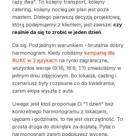
razy dwa". To kolejny transport, kolejny
catering, kolejny nocleg jak plan jest poza
miastem. Dlatego pierwszą decyzją projektową,
którą podejmujemy z klientem, jest zawsze:
czy
realnie da się to zrobić w jeden dzień
.
Da się. Pod jednym warunkiem - brutalnie dobry
harmonogram. Kiedy robiliśmy
kampanię dla
RUKE w 3 językach
na rynki zagraniczne,
wszystkie wersje (9:16, 16:9, 1:1) zmieściliśmy w
jednym dniu zdjęciowym. Bo lokacja, casting i
scenariusz były rozpisane co do kwadransa,
zanim ekipa wyszła z auta.
Uwaga: jeśli ktoś proponuje Ci "1 dzień" bez
konkretnego harmonogramu z lokacjami,
ujęciami i godzinami, to nie jest oszczędność. To
prosta droga do dokrętek za dopłatą. Pytaj o
harmonogram zanim podpiszesz wycenę.