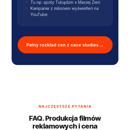
Tu np. spoty Tubądzin x Maciej Zień
Kampanie z milionem wyświetleń na
YouTube
Pełny rozkład cen z case studies
NAJCZĘSTSZE PYTANIA
FAQ. Produkcja filmów
reklamowych i cena