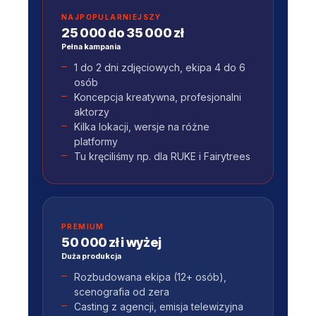
NAJPOPULARNIEJSZY
25 000 do 35 000 zł
Pełna kampania
1 do 2 dni zdjęciowych, ekipa 4 do 6
osób
Koncepcja kreatywna, profesjonalni
aktorzy
Kilka lokacji, wersje na różne
platformy
Tu kręciliśmy np. dla RUKE i Fairytrees
PREMIUM
50 000 zł i wyżej
Duża produkcja
Rozbudowana ekipa (12+ osób),
scenografia od zera
Casting z agencji, emisja telewizyjna