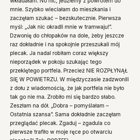
wkładałam. No nic, jedziemy z powrotem do
mnie. Szybko wleciałam do mieszkania i
zaczęłam szukać – bezskutecznie. Pierwsza
myśl: „Jak nic okradli mnie w tramwaju!”.
Dzwonię do chłopaków na dole, żeby jeszcze
raz dokładnie i na spokojnie przeszukali mój
plecak. Ja nadal robiłam coraz większy
nieporządek w pokoju szukając tego
przeklętego portfela. Przecież NIE ROZPŁYNĄŁ
SIĘ W POWIETRZU. W międzyczasie zadzwonili
z dołu z wiadomością, że jak portfela nie było
tak go nie ma. Zrobiło mi się bardzo słabo.
Zeszłam na dół. „Dobra – pomyślałam –
Ostatnia szansa”. Sama dokładnie zaczęłam
przeglądać plecak. Zgaduj – zgadula co
pierwsze trafiło w moje ręce po otwarciu