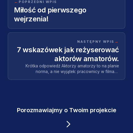
←
POPRZEDNI WPIS
Miłość od pierwszego
wejrzenia!
→
NASTĘPNY WPIS
7 wskazówek jak reżyserować
aktorów amatorów.
Krótka odpowiedź Aktorzy amatorzy to na planie
norma, a nie wyjątek: pracownicy w filmach
korporacyjnych, znajomi muzyków w teledyskach.
Dobrze popro…
Porozmawiajmy o Twoim projekcie