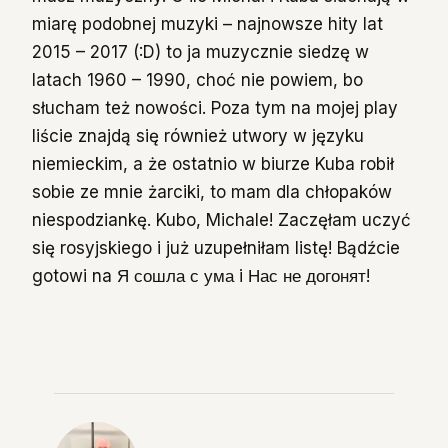
miarę podobnej muzyki – najnowsze hity lat
2015 – 2017 (:D) to ja muzycznie siedzę w
latach 1960 – 1990, choć nie powiem, bo
słucham też nowości. Poza tym na mojej play
liście znajdą się również utwory w języku
niemieckim, a że ostatnio w biurze Kuba robił
sobie ze mnie żarciki, to mam dla chłopaków
niespodziankę. Kubo, Michale! Zaczęłam uczyć
się rosyjskiego i już uzupełniłam listę! Bądźcie
gotowi na Я сошла с ума i Нас не догонят!