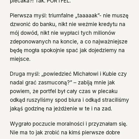
plecaka?! Tak. PORTFEL.
Pierwsza myśl: triumfalne „taaaaak”- nie muszę
dzwonić do banku, nikt nie weźmie kredytu na
mój dowód, nikt nie wypłaci tych milionów
zdeponowanych na koncie, a co najważniejsze
będę mogła spokojnie spać jak dojedziemy na
miejsce.
Druga myśl: „powiedzieć Michałowi i Kubie czy
nadal grać zasmuconą?” – zabiją mnie jak
powiem, że portfel był cały czas w plecaku
odkąd ruszyliśmy spod biura i odkąd straciliśmy
jakąś godzinę na jeżdżenie w te i na zad.
Wygrało poczucie moralności i przyznałam się.
Nie ma to jak zrobić na kimś pierwsze dobre