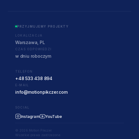
PRZYJMUJEMY PROJEKTY
LOKALIZACJA
Warszawa, PL
CZAS ODPOWIEDZI
w dniu roboczym
TELEFON
+48 533 438 894
E-MAIL
info@motionpikczer.com
SOCIAL
Instagram
YouTube
© 2026 Motion Pikczer.
Wszelkie prawa zastrzeżone.