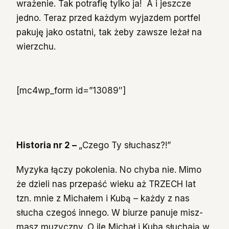
wrażenie. Tak potrafię tylko ja! A i jeszcze
jedno. Teraz przed każdym wyjazdem portfel
pakuję jako ostatni, tak żeby zawsze leżał na
wierzchu.
[mc4wp_form id=”13089″]
Historia nr 2 –
„Czego Ty słuchasz?!”
Myzyka łączy pokolenia. No chyba nie. Mimo
że dzieli nas przepaść wieku aż TRZECH lat
tzn. mnie z Michałem i Kubą – każdy z nas
słucha czegoś innego. W biurze panuje misz-
masz muzyczny. O ile Michał i Kuba słuchają w