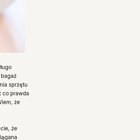
długo
 bagaż
nia sprzętu
ęt co prawda
Wiem, że
cie, że
ciągana