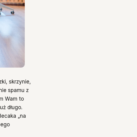
ki, skrzynie,
nie spamu z
bym Wam to
uż długo.
plecaka „na
jego