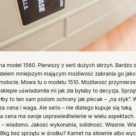
na model 1560. Pierwszy z serii dużych skrzyń. Bardzo 
delem mniejszym mającym możliwość zabrania go jako
olocie. Mowa tu o modelu 1510. Możliwość przymierze
sklepie uświadomiła mi jak zła byłaby to decyzja. Sprz
yłby to ten sam poziom ochrony jak plecak – „na styk”. 
a cena i waga. Ale serio – nie dlatego kupuje się taką
a cena ma swoje usprawiedliwienie w wielu aspektach.
– wiadomo. Jakość wykonania, solidność. Właśnie. Wie
8kg bez sprzętu w środku? Karnet na siłownie albo wy