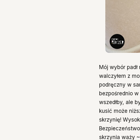
Mój wybór padł 
walczyłem z mo
podręczny w sam
bezpośrednio w 
wszedłby, ale b
kusić może niższ
skrzynię! Wysok
Bezpieczeństwo 
skrzynia waży ~