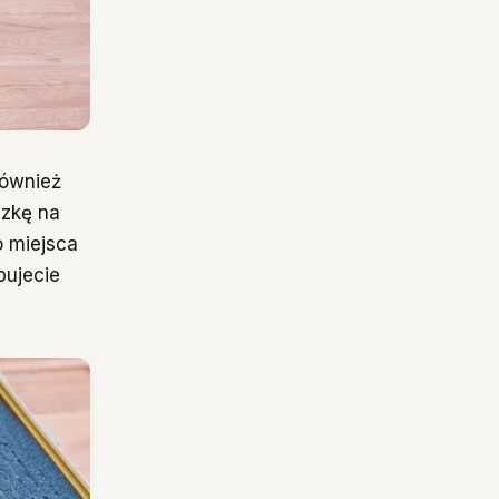
również
izkę na
o miejsca
pujecie