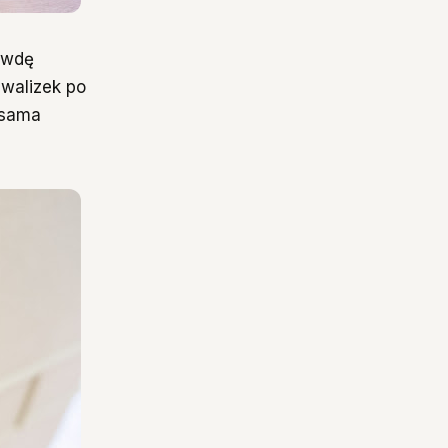
rawdę
 walizek po
 sama