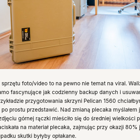
przętu foto/video to na pewno nie temat na viral. Waliz
samo fascynujące jak codzienny backup danych i usuwa
przykładzie przygotowania skrzyni Pelican 1560 chciał
po prostu przedstawić. Nad zmianą plecaka myślałem j
jęciu górnej rączki mieściło się do średniej wielkości 
aciskała na materiał plecaka, zajmując przy okazji 80% 
upadku skutki byłyby opłakane.