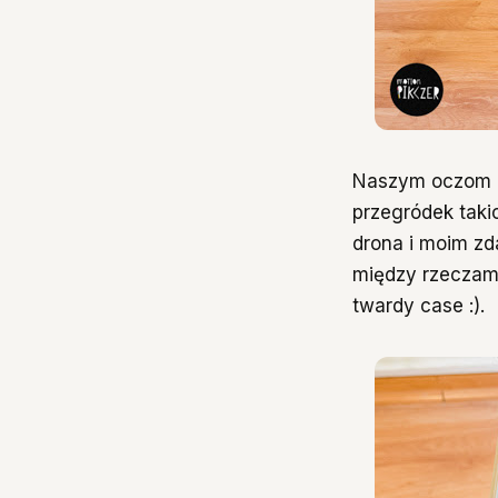
Naszym oczom uk
przegródek taki
drona i moim zd
między rzeczami
twardy case :).