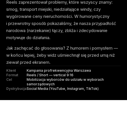
Reels zaprezentował problemy, które wszyscy znamy:
smog, transport miejski, niedziałające windy, czy
wygórowane ceny nieruchomości. W humorystyczny
i przewrotny sposób pokazaliśmy, że nasza przypadłość
narodowa (narzekanie) łączy, zbliża i zdecydowanie
motywuje do działania.
Jak zachęcać do głosowania? Z humorem i pomysłem —
w końcu lepiej, żeby widz uśmiechnął się przed urną niż
ziewał przed ekranem.
Klient
Kampania profrekwencyjna Warszawa
Format
Reels / Short — vertical 9:16
Cel
Mobilizacja wyborców do udziału w wyborach
samorządowych
Dystrybucja
Social Media (YouTube, Instagram, TikTok)