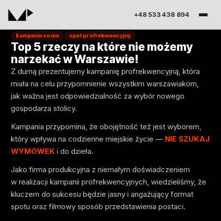
+48 533 438 894
kampania some
spot profrekwencyjny
Top 5 rzeczy na które nie możemy
narzekać w Warszawie!
Z dumą prezentujemy kampanię profrekwencyjną, która
miała na celu przypomnienie wszystkim warszawiakom,
jak ważna jest odpowiedzialność za wybór nowego
gospodarza stolicy.
Kampania przypomina, że obojętność też jest wyborem,
który wpływa na codzienne miejskie życie —
NIE SZUKAJ
WYMÓWEK
i do dzieła.
Jako firma produkcyjna z niemałym doświadczeniem
w realizacji kampanii profrekwencyjnych, wiedzieliśmy, że
kluczem do sukcesu będzie jasny i angażujący format
spotu oraz filmowy sposób przedstawienia postaci.