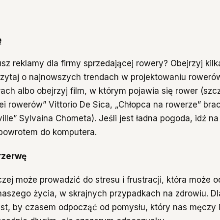
ę
sz reklamy dla firmy sprzedającej rowery? Obejrzyj kilk
czytaj o najnowszych trendach w projektowaniu rowerów
ach albo obejrzyj film, w którym pojawia się rower (szc
ei rowerów” Vittorio De Sica, „Chłopca na rowerze” bra
eville” Sylvaina Chometa). Jeśli jest ładna pogoda, idź na
 powrotem do komputera.
przerwę
ej może prowadzić do stresu i frustracji, która może o
naszego życia, w skrajnych przypadkach na zdrowiu. D
st, by czasem odpocząć od pomysłu, który nas męczy i