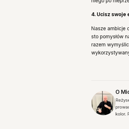
niego po nieprz
4. Ucisz swoje
Nasze ambicje c
sto pomysłów na
razem wymyślici
wykorzystywany
O
Mic
Reżyse
prowad
kolor.