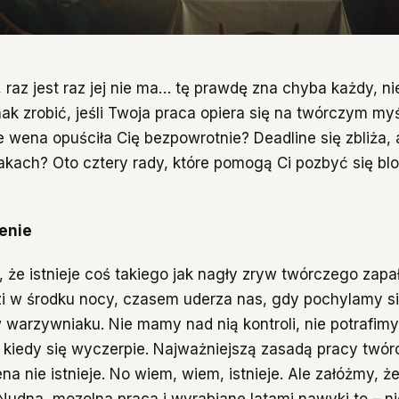
 raz jest raz jej nie ma… tę prawdę zna chyba każdy, ni
ak zrobić, jeśli Twoja praca opiera się na twórczym myś
e wena opuściła Cię bezpowrotnie? Deadline się zbliża, a
akach? Oto cztery rady, które pomogą Ci pozbyć się bl
wenie
 że istnieje coś takiego jak nagły zryw twórczego zap
i w środku nocy, czasem uderza nas, gdy pochylamy s
 warzywniaku. Nie mamy nad nią kontroli, nie potrafimy
, kiedy się wyczerpie. Najważniejszą zasadą pracy twórc
na nie istnieje. No wiem, wiem, istnieje. Ale załóżmy, ż
Nudna, mozolna praca i wyrabiane latami nawyki to – ni