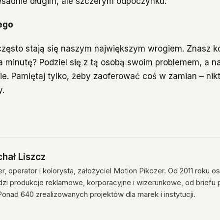
esadnie długim, ale szczerym odpoczynku.
 ego
zęsto stają się naszym największym wrogiem. Znasz k
 minutę? Podziel się z tą osobą swoim problemem, a 
e. Pamiętaj tylko, żeby zaoferować coś w zamian – nikt 
.
hał Liszcz
r, operator i kolorysta, założyciel Motion Pikczer. Od 2011 roku o
zi produkcje reklamowe, korporacyjne i wizerunkowe, od briefu p
 Ponad 640 zrealizowanych projektów dla marek i instytucji.