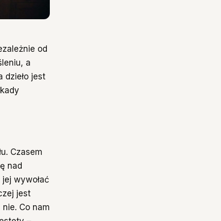
ezależnie od
leniu, a
 dzieło jest
okady
ału. Czasem
ię nad
 jej wywołać
zej jest
e nie. Co nam
estety –