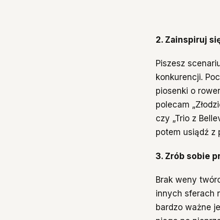
2. Zainspiruj si
Piszesz scenariu
konkurencji. Po
piosenki o rower
polecam „Złodzi
czy „Trio z Bell
potem usiądź z
3. Zrób sobie 
Brak weny twórcz
innych sferach 
bardzo ważne je