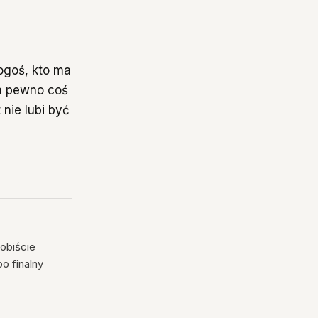
ogoś, kto ma
na pewno coś
nie lubi być
sobiście
o finalny