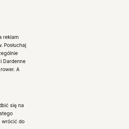
a reklam
. Posłuchaj
zególnie
ci Dardenne
 rower. A
dbić się na
latego
 wrócić do