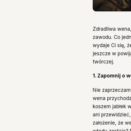
Zdradliwa wena,
zawodu. Co jedn
wydaje Ci się, ż
jeszcze w powij
twórczej.
1. Zapomnij o 
Nie zaprzeczam,
wena przychodz
koszem jabłek w
ani przewidzieć
założenie, że we
wtedy zostaje? 