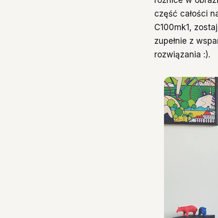
część całości na
C100mk1, zosta
zupełnie z wspa
rozwiązania :).