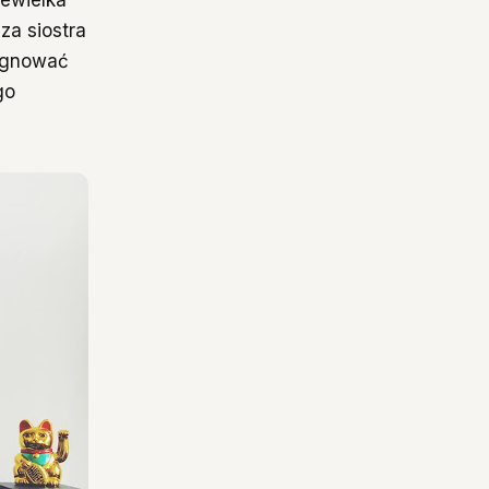
za siostra
zygnować
go