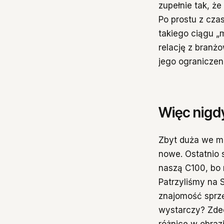
zupełnie tak, ż
Po prostu z cza
takiego ciągu „
relację z branż
jego ograniczen
Więc nigd
Zbyt duża we mn
nowe. Ostatnio 
naszą C100, bo
Patrzyliśmy na 
znajomość sprz
wystarczy? Zde
różnice w obraz