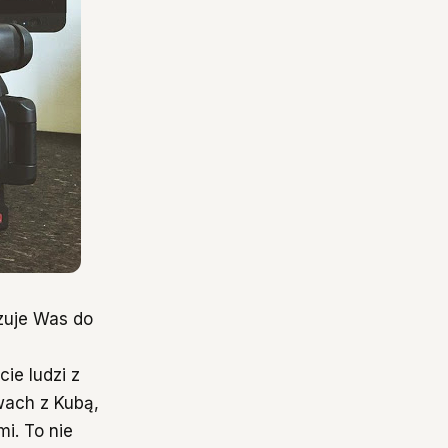
zuje Was do
ie ludzi z
wach z Kubą,
i. To nie