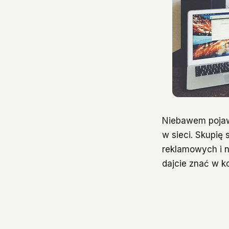
Niebawem pojaw
w sieci. Skupię
reklamowych i n
dajcie znać w k