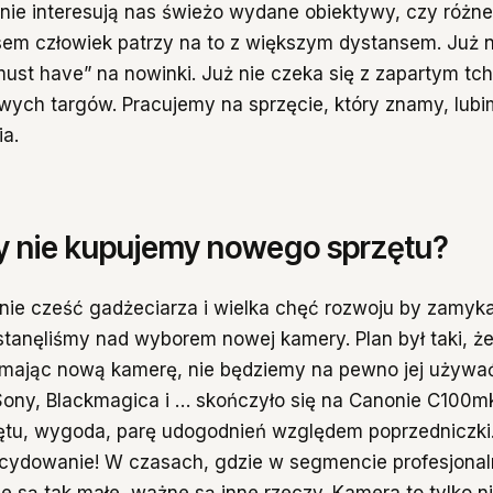
e nie interesują nas świeżo wydane obiektywy, czy różne
sem człowiek patrzy na to z większym dystansem. Już 
must have” na nowinki. Już nie czeka się z zapartym tc
owych targów. Pracujemy na sprzęcie, który znamy, lub
ia.
y nie kupujemy nowego sprzętu?
ie cześć gadżeciarza i wielka chęć rozwoju by zamyka
stanęliśmy nad wyborem nowej kamery. Plan był taki, ż
 mając nową kamerę, nie będziemy na pewno jej używa
Sony, Blackmagica i … skończyło się na Canonie C100m
ętu, wygoda, parę udogodnień względem poprzedniczki.
cydowanie! W czasach, gdzie w segmencie profesjonal
ie są tak małe, ważne są inne rzeczy. Kamera to tylko n