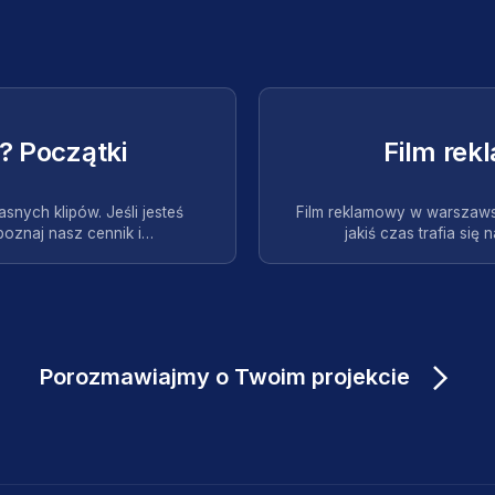
? Początki
Film re
snych klipów. Jeśli jesteś
Film reklamowy w warszaws
poznaj nasz cennik i…
jakiś czas trafia się
Porozmawiajmy o Twoim projekcie