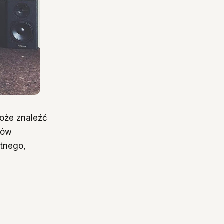
oże znaleźć
tów
etnego,