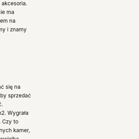
 akcesoria.
nie ma
hem na
imy i znamy
ć się na
eby sprzedać
ć.
k2. Wygrała
 Czy to
nych kamer,
iewielka