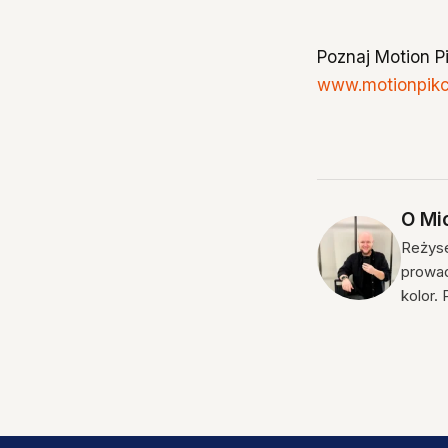
Poznaj Motion P
www.motionpikc
O
Mic
Reżyse
prowad
kolor.