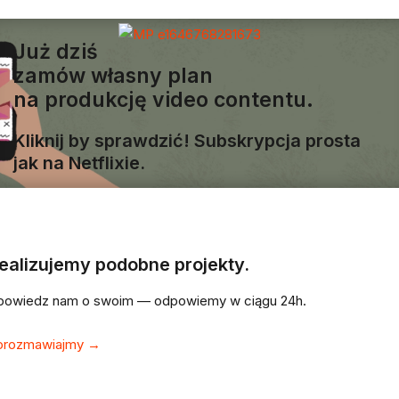
Już dziś
zamów własny plan
na produkcję
video contentu.
Kliknij by sprawdzić!
Subskrypcja prosta
jak na Netflixie.
ealizujemy podobne projekty.
powiedz nam o swoim — odpowiemy w ciągu 24h.
orozmawiajmy →