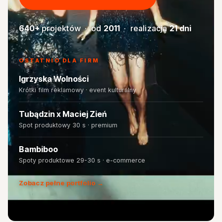
640+
projektów · od
2011
· realizacja
21 dni
OSTATNIO DLA FIRM
Igrzyska Wolności
Krótki film reklamowy · event kulturalny
Tubądzin x Maciej Zień
Spot produktowy 30 s · premium
Bambiboo
Spoty produktowe 29-30 s · e-commerce
Zobacz pełne portfolio →