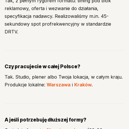
Tak, z pełnym rygorem formatu: timing pod blok
reklamowy, oferta i wezwanie do działania,
specyfikacja nadawcy. Realizowaliśmy m.in. 45-
sekundowy spot profrekwencyjny w standardzie
DRTV.
Czy pracujecie w całej Polsce?
Tak. Studio, plener albo Twoja lokacja, w całym kraju.
Produkcje lokalne:
Warszawa
i
Kraków
.
A jeśli potrzebuję dłuższej formy?