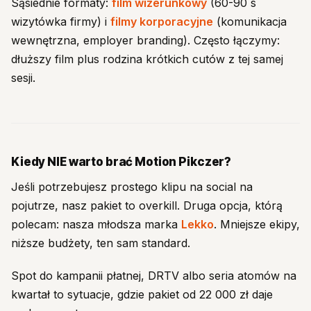
Sąsiednie formaty:
film wizerunkowy
(60-90 s
wizytówka firmy) i
filmy korporacyjne
(komunikacja
wewnętrzna, employer branding). Często łączymy:
dłuższy film plus rodzina krótkich cutów z tej samej
sesji.
Kiedy NIE warto brać Motion Pikczer?
Jeśli potrzebujesz prostego klipu na social na
pojutrze, nasz pakiet to overkill. Druga opcja, którą
polecam: nasza młodsza marka
Lekko
. Mniejsze ekipy,
niższe budżety, ten sam standard.
Spot do kampanii płatnej, DRTV albo seria atomów na
kwartał to sytuacje, gdzie pakiet od 22 000 zł daje