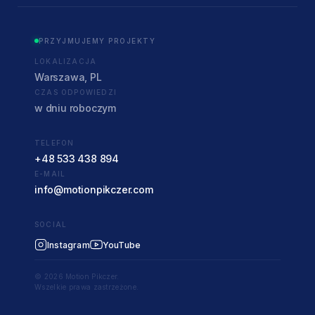
PRZYJMUJEMY PROJEKTY
LOKALIZACJA
Warszawa, PL
CZAS ODPOWIEDZI
w dniu roboczym
TELEFON
+48 533 438 894
E-MAIL
info@motionpikczer.com
SOCIAL
Instagram
YouTube
© 2026 Motion Pikczer.
Wszelkie prawa zastrzeżone.