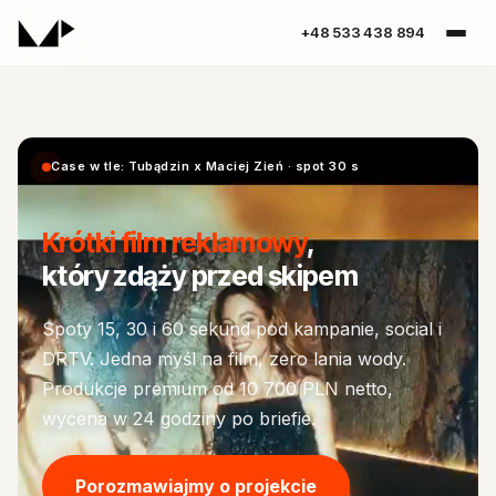
+48 533 438 894
–>
Case w tle: Tubądzin x Maciej Zień · spot 30 s
Krótki film reklamowy
,
który zdąży przed skipem
Spoty 15, 30 i 60 sekund pod kampanie, social i
DRTV. Jedna myśl na film, zero lania wody.
Produkcje premium od 10 700 PLN netto,
wycena w 24 godziny po briefie.
Porozmawiajmy o projekcie