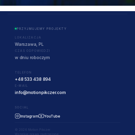
PRZYJMUJEMY PROJEKTY
LOKALIZACJA
Warszawa, PL
CZAS ODPOWIEDZI
w dniu roboczym
TELEFON
+48 533 438 894
E-MAIL
info@motionpikczer.com
SOCIAL
Instagram
YouTube
© 2026 Motion Pikczer.
Wszelkie prawa zastrzeżone.