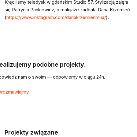
Kręciliśmy teledysk w gdańskim Studio 57. Stylizacją zajęła
się Patrycja Pankiewicz, o makijaże zadbała Daria Krzemień
(
https://www.instagram.com/dariakrzemienmua/
).
ealizujemy podobne projekty.
powiedz nam o swoim — odpowiemy w ciągu 24h.
orozmawiajmy →
Projekty związane