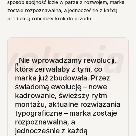
sposób spójność idzie w parze z rozwojem, marka
zostaje rozpoznawalna, a jednocześnie z każdą
produkcją robi mały krok do przodu.
olucja ·
Nie
wprowadzamy
rewolucji,
która
zerwałaby
z
tym,
co
marka
już
zbudowała.
Przez
świadomą
ewolucję
–
nowe
kadrowanie,
świeższy
rytm
montażu,
aktualne
rozwiązania
typograficzne
–
marka
zostaje
rozpoznawalna,
a
jednocześnie
z
każdą