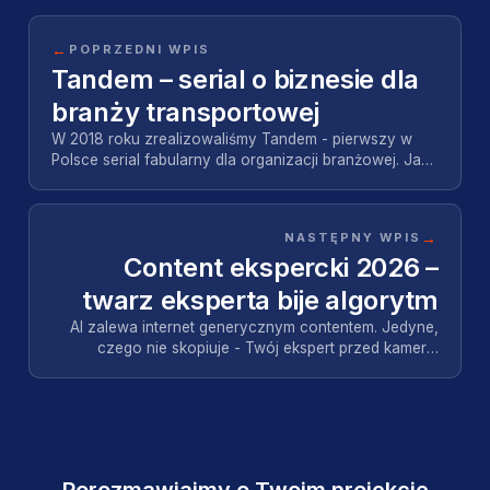
←
POPRZEDNI WPIS
Tandem – serial o biznesie dla
branży transportowej
W 2018 roku zrealizowaliśmy Tandem - pierwszy w
Polsce serial fabularny dla organizacji branżowej. Jak
wyglądał plan, co piszą widzowie i dlaczego fo…
→
NASTĘPNY WPIS
Content ekspercki 2026 –
twarz eksperta bije algorytm
AI zalewa internet generycznym contentem. Jedyne,
czego nie skopiuje - Twój ekspert przed kamerą.
Sprawdź, jak zamienić jedną rozmowę w materiał na
c…