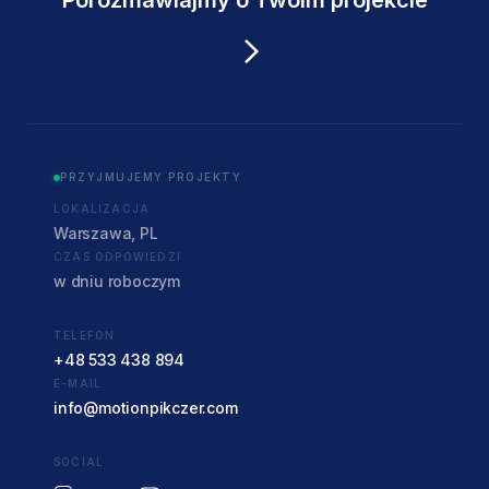
Porozmawiajmy o Twoim projekcie
PRZYJMUJEMY PROJEKTY
LOKALIZACJA
Warszawa, PL
CZAS ODPOWIEDZI
w dniu roboczym
TELEFON
+48 533 438 894
E-MAIL
info@motionpikczer.com
SOCIAL