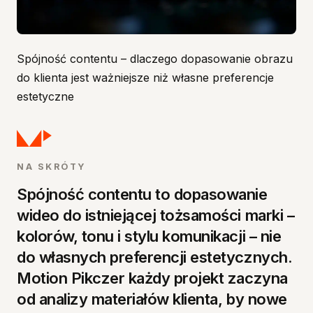
Spis treści
Spójność contentu – dlaczego dopasowanie obrazu
do klienta jest ważniejsze niż własne preferencje
Dlaczego spójność contentu ma znaczenie
estetyczne
Jak wygląda nasz proces
Spójność nie znaczy stagnacja
Podsumowanie
NA SKRÓTY
Spójność contentu to dopasowanie
wideo do istniejącej tożsamości marki –
kolorów, tonu i stylu komunikacji – nie
do własnych preferencji estetycznych.
Motion Pikczer każdy projekt zaczyna
od analizy materiałów klienta, by nowe