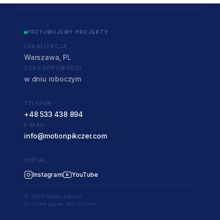
PRZYJMUJEMY PROJEKTY
LOKALIZACJA
Warszawa, PL
CZAS ODPOWIEDZI
w dniu roboczym
TELEFON
+48 533 438 894
E-MAIL
info@motionpikczer.com
SOCIAL
Instagram
YouTube
© 2026 Motion Pikczer.
Wszelkie prawa zastrzeżone.