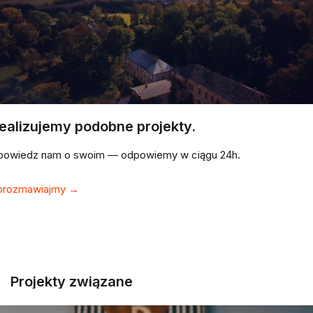
ealizujemy podobne projekty.
powiedz nam o swoim — odpowiemy w ciągu 24h.
orozmawiajmy →
Projekty związane