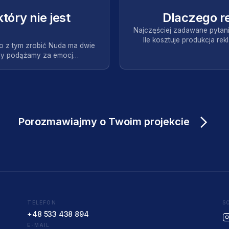
tóry nie jest
Dlaczego re
Najczęściej zadawane pytan
Ile kosztuje produkcja r
co z tym zrobić Nuda ma dwie
scy podążamy za emocj…
Porozmawiajmy o Twoim projekcie
TELEFON
S
+48 533 438 894
E-MAIL