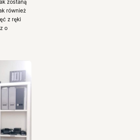
jak zostaną
ak również
ęć z ręki
z o