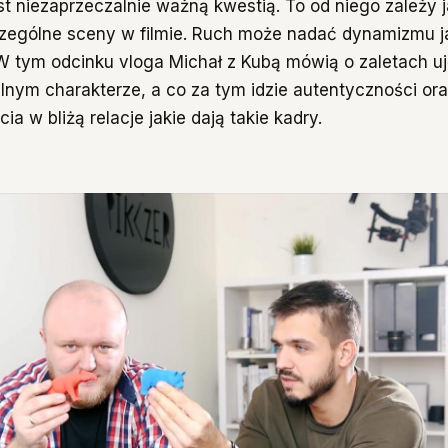
est niezaprzeczalnie ważną kwestią. To od niego zależy 
zególne sceny w filmie. Ruch może nadać dynamizmu j
 W tym odcinku vloga Michał z Kubą mówią o zaletach uj
lnym charakterze, a co za tym idzie autentyczności ora
ia w bliżą relacje jakie dają takie kadry.