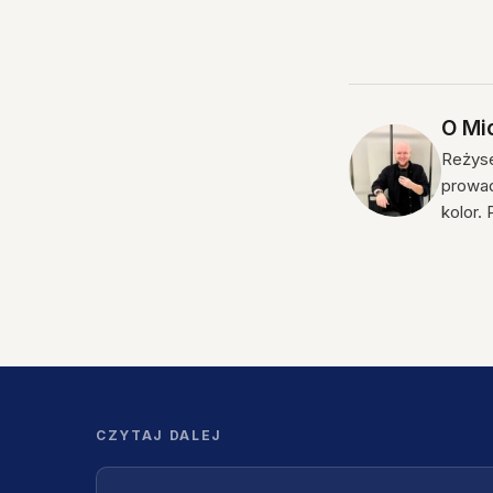
O
Mic
Reżyse
prowad
kolor.
CZYTAJ DALEJ