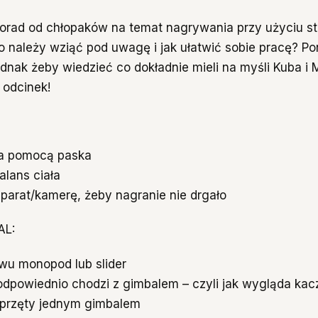
orad od chłopaków na temat nagrywania przy użyciu s
Co należy wziąć pod uwagę i jak ułatwić sobie pracę? Po
ednak żeby wiedzieć co dokładnie mieli na myśli Kuba i 
 odcinek!
 za pomocą paska
alans ciała
aparat/kamerę, żeby nagranie nie drgało
AL:
ywu monopod lub slider
odpowiednio chodzi z gimbalem – czyli jak wygląda ka
przęty jednym gimbalem