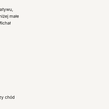
tatywu,
niżej małe
Michał
czy chód