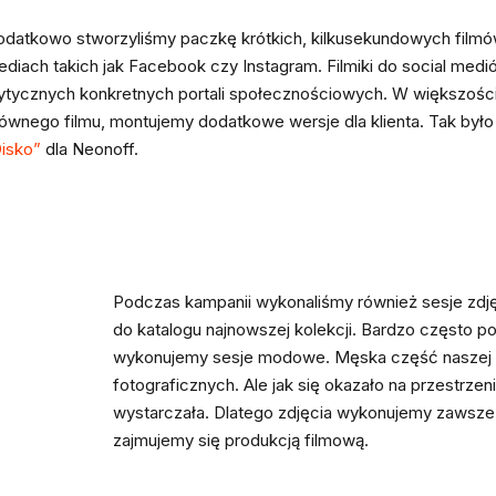
datkowo stworzyliśmy paczkę krótkich, kilkusekundowych filmó
diach takich jak Facebook czy Instagram. Filmiki do social me
tycznych konkretnych portali społecznościowych. W większości 
ównego filmu, montujemy dodatkowe wersje dla klienta. Tak było
isko”
dla Neonoff.
Podczas kampanii wykonaliśmy również sesje zdjęci
do katalogu najnowszej kolekcji. Bardzo często p
wykonujemy sesje modowe. Męska część naszej ek
fotograficznych. Ale jak się okazało na przestrzeni 
wystarczała. Dlatego zdjęcia wykonujemy zawsze
zajmujemy się produkcją filmową.