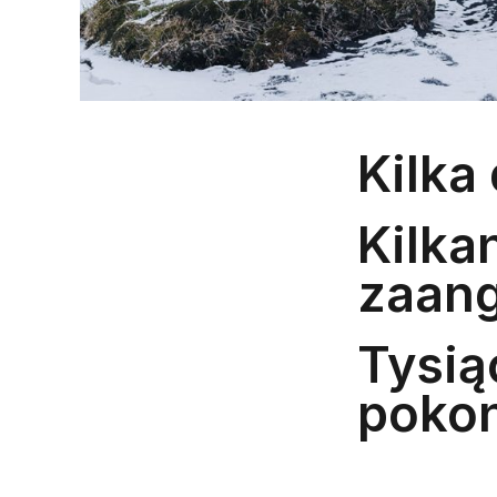
Kilka
Kilka
zaang
Tysią
pokon