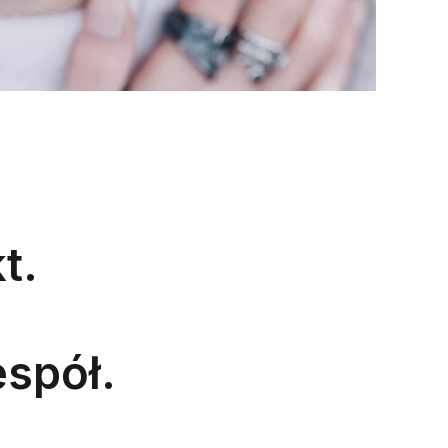
t.
spół.