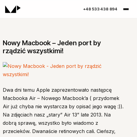
+48 533 438 894
Nowy Macbook – Jeden port by
rządzić wszystkimi!
Dwa dni temu Apple zaprezentowało następcę
Macbooka Air – Nowego Macbook’a ( przydomek
Air już chyba nie wystarcza by opisać jego wagę :)).
Na zdjęciach nasz „stary” Air 13” late 2013. Na
dobrą sprawę, wszystko było wiadomo z
przecieków. Dwanaście retinowych cali. Cieńszy,