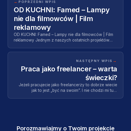
←
POPRZEDNI WPIS
OD KUCHNI: Famed – Lampy
nie dla filmowców | Film
reklamowy
OD KUCHNI: Famed – Lampy nie dla filmowców | Film
reklamowy Jednym z naszych ostatnich projektów
była produkcja filmu reklamowego dla firmy Famed z
Ł…
→
NASTĘPNY WPIS
Praca jako freelancer – warta
świeczki?
Jeżeli pracujecie jako freelancerzy to dobrze wiecie
jak to jest „być na swoim”. I nie chodzi mi tu o
posiadanie swojej działalności gospodarczej, ch…
Porozmawiajmy o Twoim projekcie