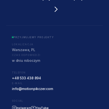
PRZYJMUJEMY PROJEKTY
LOKALIZACJA
Warszawa, PL
CZAS ODPOWIEDZI
w dniu roboczym
TELEFON
+48 533 438 894
E-MAIL
info@motionpikczer.com
SOCIAL
Instagram
YouTube