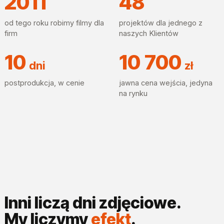
2011
48
od tego roku robimy filmy dla
projektów dla jednego z
firm
naszych Klientów
10
10 700
dni
zł
postprodukcja, w cenie
jawna cena wejścia, jedyna
na rynku
Inni liczą dni zdjęciowe.
My liczymy
efekt
.