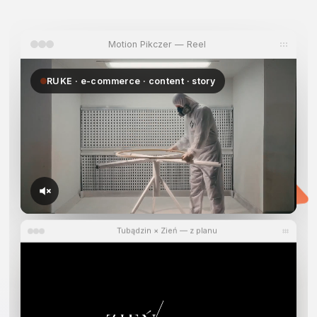
który
pracuje.
Motion Pikczer — Reel
RUKE · e-commerce · content · story
Tubądzin × Zień — z planu