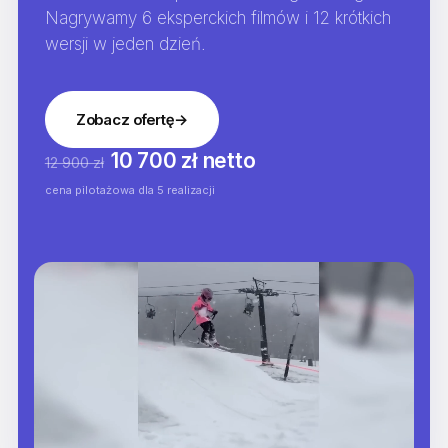
Nagrywamy 6 eksperckich filmów i 12 krótkich
wersji w jeden dzień.
Zobacz ofertę
→
10 700 zł netto
12 900 zł
cena pilotażowa dla 5 realizacji