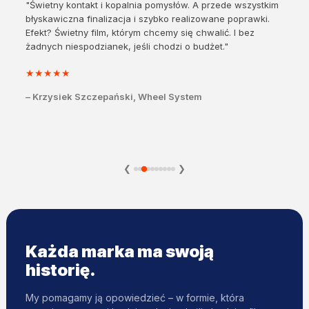
"Świetny kontakt i kopalnia pomysłów. A przede wszystkim
błyskawiczna finalizacja i szybko realizowane poprawki.
Efekt? Świetny film, którym chcemy się chwalić. I bez
żadnych niespodzianek, jeśli chodzi o budżet."
★
★
★
★
★
– Krzysiek Szczepański, Wheel System
❮
❯
Każda marka ma swoją
historię.
My pomagamy ją opowiedzieć – w formie, która