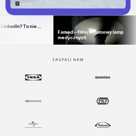
Spadek zasięgów wideo na LinkedIn? To nie wina filmu
Famed – film reklamowy lamp
medycznych
ZAUFALI NAM