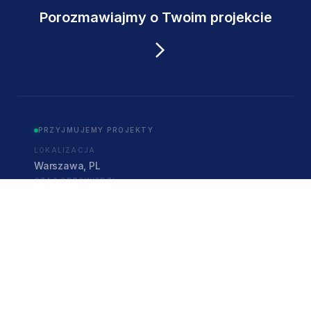
Porozmawiajmy o Twoim projekcie
PRZYJMUJEMY PROJEKTY
LOKALIZACJA
Warszawa, PL
CZAS ODPOWIEDZI
w dniu roboczym
TELEFON
+48 533 438 894
E-MAIL
info@motionpikczer.com