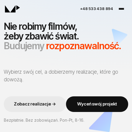
+48 533 438 894
Nie robimy filmów,
żeby zbawić świat.
Budujemy
rozpoznawalność.
Zwiększamy
sprzedaż,
Wybierz swój cel, a dobierzemy realizacje, które go
budujemy
dowożą.
rozpoznawalność,
wzmacniamy
zaufanie,
Zobacz realizacje →
Wyceń swój projekt
tworzymy
Bezpłatnie. Bez zobowiązań. Pon-Pt, 8-16.
content,