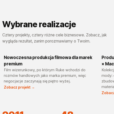
Wybrane realizacje
Cztery projekty, cztery różne cele biznesowe. Zobacz, jak
wygląda rezultat, zanim porozmawiamy o Twoim.
Nowoczesna produkcja filmowa dla marek
Produ
RUKE
Tu
premium
× Mac
Film wizerunkowy, po którym Ruke wchodzi do
Kolekc
rozmów handlowych jako marka premium, więc
mody: 
negocjacje zaczynają się piętro wyżej.
zbudow
materi
Zobacz projekt →
Zobacz