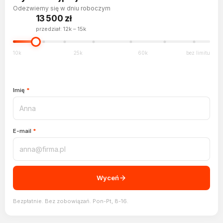
Odezwiemy się w dniu roboczym
15 500 zł
przedział: 13k – 18k
10k
25k
60k
bez limitu
Imię
*
E-mail
*
Wyceń
Bezpłatnie. Bez zobowiązań. Pon-Pt, 8-16.