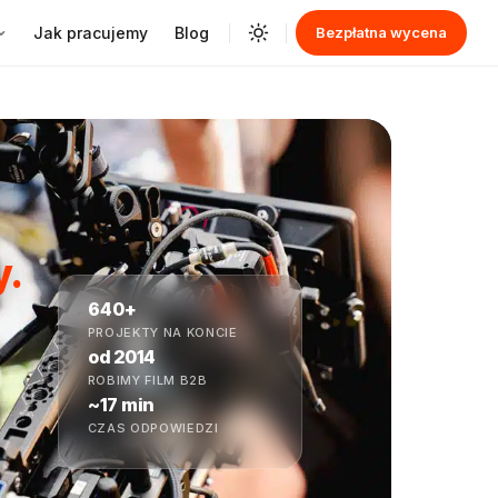
Jak pracujemy
Blog
Bezpłatna wycena
y.
640+
PROJEKTY NA KONCIE
od 2014
ROBIMY FILM B2B
~17 min
CZAS ODPOWIEDZI