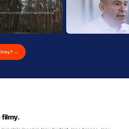
firmy? →
 filmy.