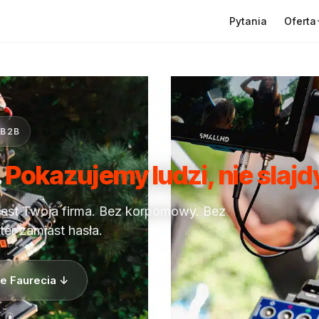
Oferta
Pytania
 B2B
.
Pokazujemy ludzi, nie slajd
jest Twoja firma. Bez korpomowy. Bez
ter zamiast hasła.
e Faurecia ↓