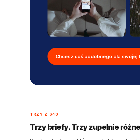
Chcesz coś podobnego dla swojej 
TRZY Z 640
Trzy briefy. Trzy zupełnie różne