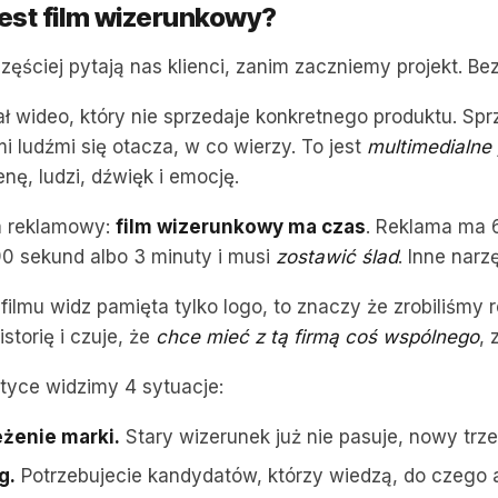
est film wizerunkowy?
częściej pytają nas klienci, zanim zaczniemy projekt. B
ał wideo, który nie sprzedaje konkretnego produktu. Sp
mi ludźmi się otacza, w co wierzy. To jest
multimedialne 
nę, ludzi, dźwięk i emocję.
lm reklamowy:
film wizerunkowy ma czas
. Reklama ma 6
0 sekund albo 3 minuty i musi
zostawić ślad
. Inne narz
 filmu widz pamięta tylko logo, to znaczy że zrobiliśmy r
storię i czuje, że
chce mieć z tą firmą coś wspólnego
, 
tyce widzimy 4 sytuacje:
żenie marki.
Stary wizerunek już nie pasuje, nowy trz
g.
Potrzebujecie kandydatów, którzy wiedzą, do czego a