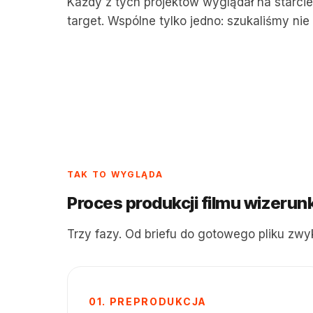
Każdy z tych projektów wyglądał na starcie 
target. Wspólne tylko jedno: szukaliśmy nie h
→
VENICCI · KLIENT Z UK
Wózek dziecięcy bez jednego ujęcia dziecka.
Lifestyle rodziców zamiast listy funkcji · 2 dni
zdjęciowe · pełen pakiet kampanii
TAK TO WYGLĄDA
Proces produkcji filmu wizeru
Trzy fazy. Od briefu do gotowego pliku zwyk
01. PREPRODUKCJA