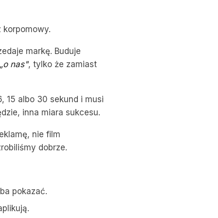
ez korpomowy.
rzedaje markę. Buduje
„o nas"
, tylko że zamiast
, 15 albo 30 sekund i musi
ędzie, inna miara sukcesu.
eklamę, nie film
zrobiliśmy dobrze.
eba pokazać.
plikują.