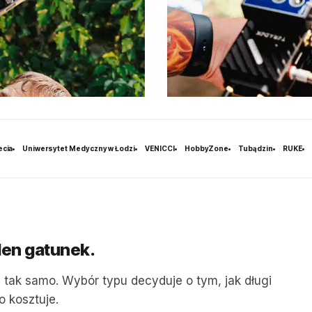
ecia
Uniwersytet Medyczny w Łodzi
VENICCI
HobbyZone
Tubądzin
RUKE
eden gatunek.
ą tak samo. Wybór typu decyduje o tym, jak długi
o kosztuje.