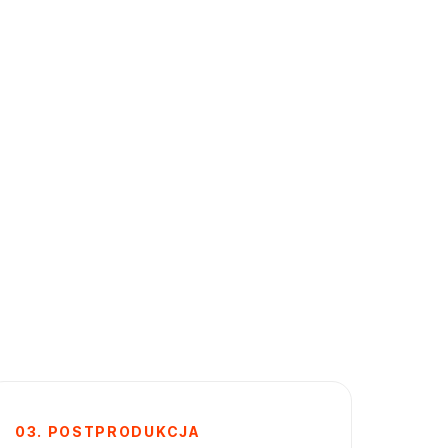
→
HOBBYZONE · PRODUCENT NARZĘDZI
Reklama walizki, której bohaterem jest córka.
Producent sprzedaje emocje, nie specyfikację
techniczną · narracja rodzinna
03. POSTPRODUKCJA