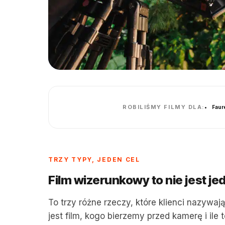
ROBILIŚMY FILMY DLA:
Faur
TRZY TYPY, JEDEN CEL
Film wizerunkowy to nie jest j
To trzy różne rzeczy, które klienci nazywaj
jest film, kogo bierzemy przed kamerę i ile t