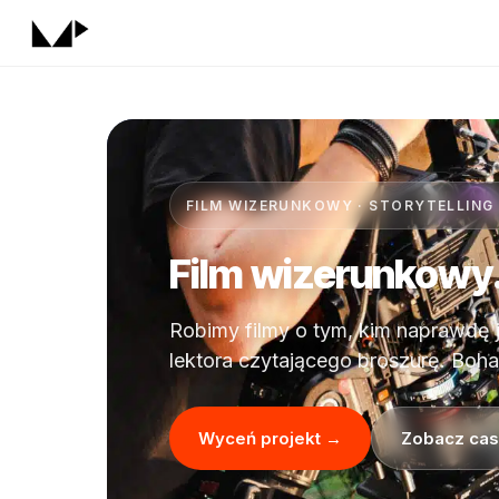
FILM WIZERUNKOWY · STORYTELLING
Film wizerunkowy
Robimy filmy o tym, kim naprawdę 
lektora czytającego broszurę. Boha
Wyceń projekt →
Zobacz cas