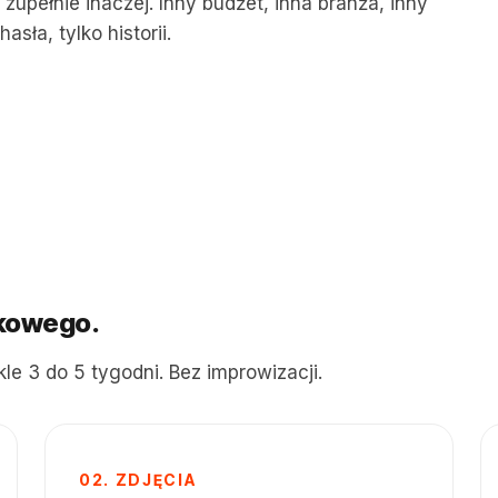
zupełnie inaczej. Inny budżet, inna branża, inny
asła, tylko historii.
→
UNIWERSYTET MEDYCZNY W ŁODZI
10 lat. 48 filmów. Jedna uczelnia.
Co znaczy długa współpraca: 22 kierunki, 528 tys.
wyświetleń, klient wraca co semestr
nkowego.
le 3 do 5 tygodni. Bez improwizacji.
02. ZDJĘCIA