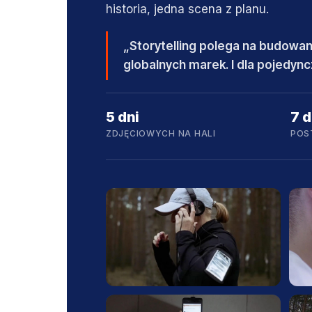
historia, jedna scena z planu.
„Storytelling polega na budowani
globalnych marek. I dla pojedyncz
5 dni
7 d
ZDJĘCIOWYCH NA HALI
POS