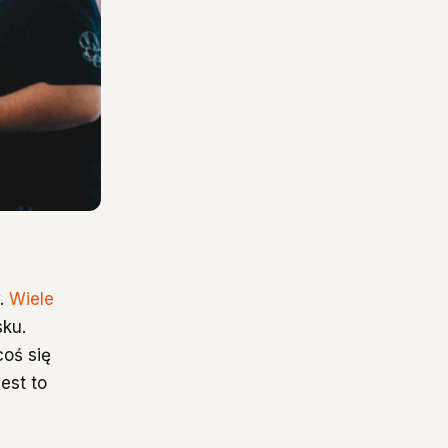
w.
Wiele
sku.
coś się
est to