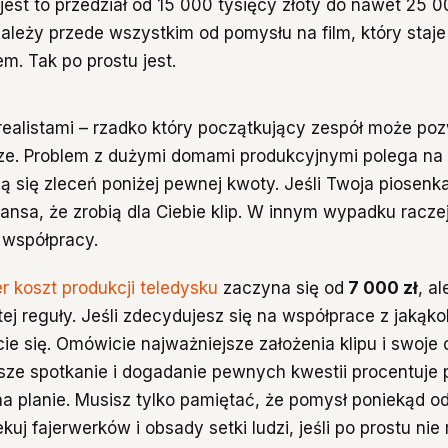
jest to przedział od 15 000 tysięcy złoty do nawet 25 0
ależy przede wszystkim od pomysłu na film, który staje 
m. Tak po prostu jest.
ealistami – rzadko który początkujący zespół może poz
dze. Problem z dużymi domami produkcyjnymi polega na
ą się zleceń poniżej pewnej kwoty. Jeśli Twoja piosenka
ansa, że zrobią dla Ciebie klip. W innym wypadku raczej
 współpracy.
r koszt produkcji teledysku
zaczyna się od
7 000 zł
, a
tej reguły. Jeśli zdecydujesz się na współprace z jakąko
ie się. Omówicie najważniejsze założenia klipu i swoje
sze spotkanie i dogadanie pewnych kwestii procentuje 
a planie. Musisz tylko pamiętać, że pomysł poniekąd o
kuj fajerwerków i obsady setki ludzi, jeśli po prostu ni