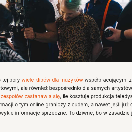
 tej pory
wiele klipów dla muzyków
współpracującymi z
towymi, ale również bezpośrednio dla samych artystó
 zespołów zastanawia się
, ile kosztuje produkcja teledy
rmacji o tym online graniczy z cudem, a nawet jeśli już 
zwykle informacje sprzeczne. To dziwne, bo w zasadzie j