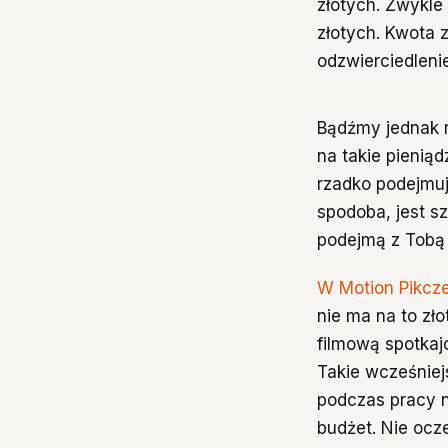
złotych. Zwykle 
złotych. Kwota z
odzwierciedlenie
Bądźmy jednak r
na takie pienią
rzadko podejmuj
spodoba, jest sz
podejmą z Tobą
W Motion Pikcze
nie ma na to zło
filmową spotkajc
Takie wcześniej
podczas pracy n
budżet. Nie ocze