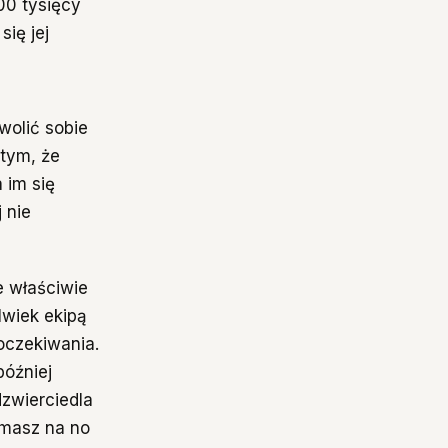
00 tysięcy
się jej
wolić sobie
 tym, że
 im się
 nie
le właściwie
lwiek ekipą
 oczekiwania.
później
dzwierciedla
e masz na no