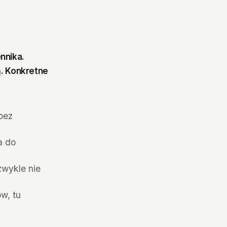
nnika.
ą. Konkretne
bez
a do
zwykle nie
w, tu