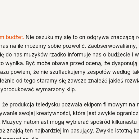
m budżet.
Nie oszukujmy się to on odgrywa znaczącą r
 nas na ile możemy sobie pozwolić. Zaobserwowaliśmy, 
ię do nas muzyków rzadko informuje nas o budżecie i w
o wynika. Być może obawa przed oceną, że dysponują 
razu powiem, że nie szufladkujemy zespołów według ta
ależnie od tego staramy się zawsze znaleźć jakieś rozwi
yprodukować wymarzony klip.
 że produkcja teledysku pozwala ekipom filmowym na r
zywanie swojej kreatywności, która jest zwykle ogranic
y. Muzycy natomiast mogą wybierać spośród kilkunast
ż znajdą ten najbardziej im pasujący. Zwykle istotną ka