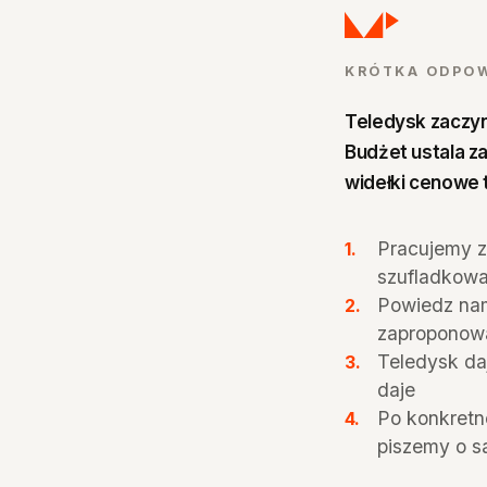
KRÓTKA ODPO
Teledysk zaczyn
Budżet ustala za
widełki cenowe
Pracujemy z
szufladkowa
Powiedz nam 
zaproponowa
Teledysk daj
daje
Po konkretn
piszemy o s