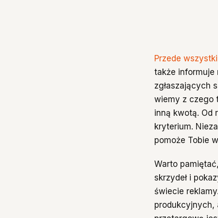
Przede wszystki
także informuje
zgłaszających s
wiemy z czego t
inną kwotą. Od 
kryterium. Niez
pomoże Tobie w
Warto pamiętać,
skrzydeł i poka
świecie reklam
produkcyjnych, a