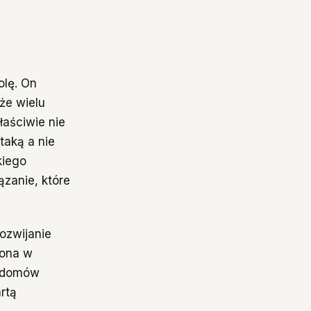
olę. On
że wielu
łaściwie nie
taką a nie
kiego
ązanie, które
ozwijanie
zona w
u domów
rtą