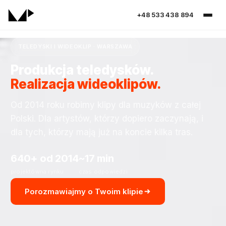
+48 533 438 894
TELEDYSKI I WIDEOKLIP · WARSZAWA
Produkcja teledysków.
Realizacja wideoklipów.
Od 2014 roku robimy klipy dla muzyków z całej
Polski. Dla artystów, którzy dopiero zaczynają, i
dla tych, którzy mają już na koncie kilka tras.
640+
od 2014
~17 min
projektów
na rynku
czas odpowiedzi
Porozmawiajmy o Twoim klipie