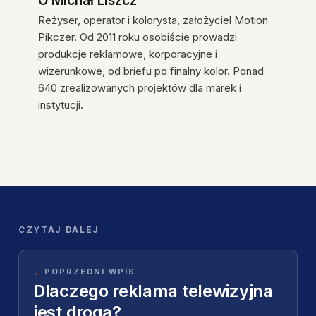
O
Michał Liszcz
Reżyser, operator i kolorysta, założyciel Motion
Pikczer. Od 2011 roku osobiście prowadzi
produkcje reklamowe, korporacyjne i
wizerunkowe, od briefu po finalny kolor. Ponad
640 zrealizowanych projektów dla marek i
instytucji.
CZYTAJ DALEJ
←
POPRZEDNI WPIS
Dlaczego reklama telewizyjna
jest droga?