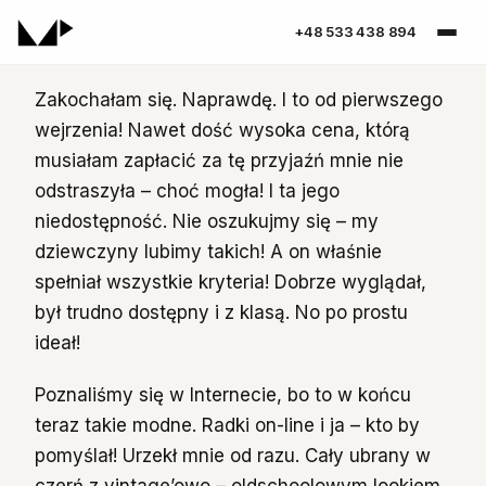
+48 533 438 894
Zakochałam się. Naprawdę. I to od pierwszego
wejrzenia! Nawet dość wysoka cena, którą
musiałam zapłacić za tę przyjaźń mnie nie
odstraszyła – choć mogła! I ta jego
niedostępność. Nie oszukujmy się – my
dziewczyny lubimy takich! A on właśnie
spełniał wszystkie kryteria! Dobrze wyglądał,
był trudno dostępny i z klasą. No po prostu
ideał!
Poznaliśmy się w Internecie, bo to w końcu
teraz takie modne. Radki on-line i ja – kto by
pomyślał! Urzekł mnie od razu. Cały ubrany w