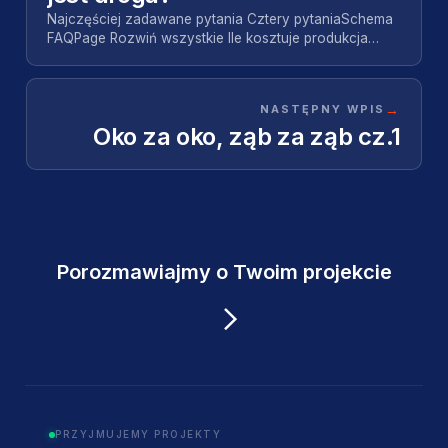
Najczęściej zadawane pytania Cztery pytaniaSchema
FAQPage Rozwiń wszystkie Ile kosztuje produkcja
reklamy telewizyjnej?+ Dla wysokobudżetowego
spotu…
→
NASTĘPNY WPIS
Oko za oko, ząb za ząb cz.1
Porozmawiajmy o Twoim projekcie
PRZYJMUJEMY PROJEKTY