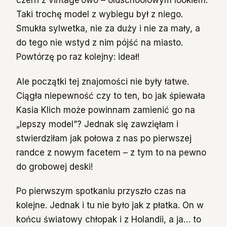
czerń z vintage’owo – oldschoolowym lookiem.
Taki trochę model z wybiegu był z niego.
Smukła sylwetka, nie za duży i nie za mały, a
do tego nie wstyd z nim pójść na miasto.
Powtórzę po raz kolejny: ideał!
Ale początki tej znajomości nie były łatwe.
Ciągła niepewność czy to ten, bo jak śpiewała
Kasia Klich może powinnam zamienić go na
„lepszy model”? Jednak się zawzięłam i
stwierdziłam jak połowa z nas po pierwszej
randce z nowym facetem – z tym to na pewno
do grobowej deski!
Po pierwszym spotkaniu przyszło czas na
kolejne. Jednak i tu nie było jak z płatka. On w
końcu światowy chłopak i z Holandii, a ja… to