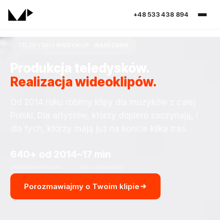
+48 533 438 894
TELEDYSKI I WIDEOKLIP · WARSZAWA
Produkcja teledysków.
Realizacja wideoklipów.
Od 2014 roku robimy klipy dla muzyków z całej
Polski. Dla artystów, którzy dopiero zaczynają, i
dla tych, którzy mają już na koncie kilka tras.
640+
od 2014
~17 min
projektów
na rynku
czas odpowiedzi
Porozmawiajmy o Twoim klipie