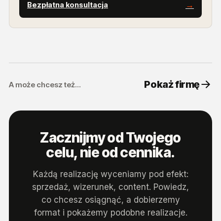
Bezpłatna konsultacja
Pokaż firmę
A może chcesz też…
Zacznijmy od Twojego
celu, nie od cennika.
Każdą realizację wyceniamy pod efekt:
sprzedaż, wizerunek, content. Powiedz,
co chcesz osiągnąć, a dobierzemy
format i pokażemy podobne realizacje.