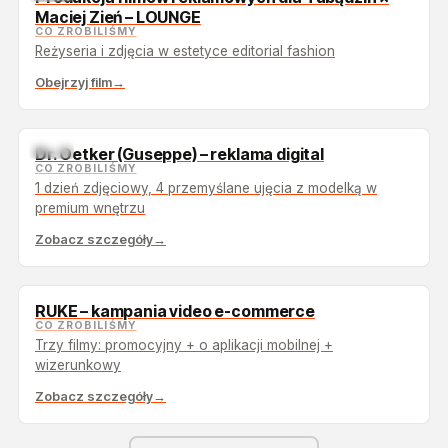
Maciej Zień – LOUNGE
CO ZROBILIŚMY
Reżyseria i zdjęcia w estetyce editorial fashion
Obejrzyj film
→
TOP
Dr. Oetker (Guseppe) – reklama digital
CO ZROBILIŚMY
1 dzień zdjęciowy, 4 przemyślane ujęcia z modelką w
premium wnętrzu
Zobacz szczegóły
→
RUKE – kampania video e-commerce
CO ZROBILIŚMY
Trzy filmy: promocyjny + o aplikacji mobilnej +
wizerunkowy
Zobacz szczegóły
→