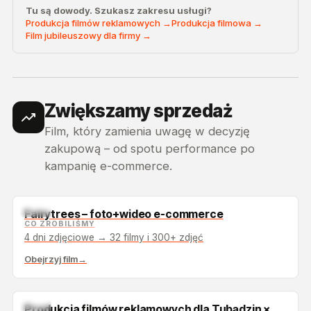
Tu są dowody. Szukasz zakresu usługi?
Produkcja filmów reklamowych →
Produkcja filmowa →
Film jubileuszowy dla firmy →
Zwiększamy sprzedaż
Film, który zamienia uwagę w decyzję
zakupową – od spotu performance po
kampanię e-commerce.
TOP
Fairytrees – foto+wideo e-commerce
CO ZROBILIŚMY
4 dni zdjęciowe → 32 filmy i 300+ zdjęć
Obejrzyj film
→
TOP
Produkcja filmów reklamowych dla Tubądzin ×